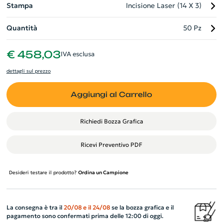
Stampa
Incisione Laser (14 X 3)
Quantità
50 Pz
€ 458,03
IVA esclusa
dettagli sul prezzo
Aggiungi al Carrello
Richiedi Bozza Grafica
Ricevi Preventivo PDF
Desideri testare il prodotto?
Ordina un Campione
La consegna è tra il
20/08
e il
24/08
se la bozza grafica e il
pagamento sono confermati prima delle 12:00 di oggi.