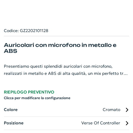
Codice: GZ2202101128
Auricolari con microfono in metallo e
ABS
Presentiamo questi splendidi auricolari con microfono,
realizzati in metallo e ABS di alta qualità, un mix perfetto tra
resistenza e leggerezza. Il loro design moderno, arricchito da
finiture metalliche e dettagli raffinati, le rende adatte a
RIEPILOGO PREVENTIVO
qualsiasi tipo di ambiente lavorativo. Il suono cristallino e la
Clicca per modificare la configurazione
comodità di utilizzo ne fanno un gadget perfetto per la tua
azienda. La confezione regalo inclusa sottolinea ulteriormente
Colore
Cromato
l'eleganza e il valore del prodotto. Scegli l'innovazione, scegli
Posizione
Verse Of Controller
la qualità, scegli i nostri auricolari con microfono.