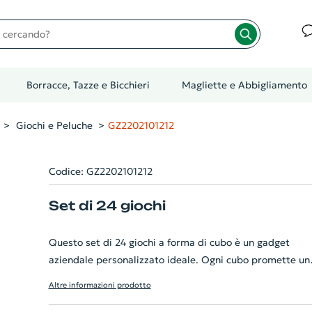
cando?
Borracce, Tazze e Bicchieri
Magliette e Abbigliamento
Giochi e Peluche
GZ2202101212
Codice: GZ2202101212
Set di 24 giochi
Questo set di 24 giochi a forma di cubo è un gadget
aziendale personalizzato ideale. Ogni cubo promette un
intrattenimento senza eguali e rappresenta un modo un
Altre informazioni prodotto
per promuovere la tua marca. Il set viene fornito in