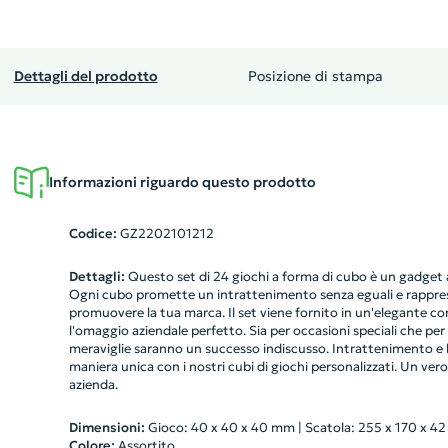
Dettagli del prodotto
Posizione di stampa
Informazioni riguardo questo prodotto
Codice:
GZ2202101212
Dettagli:
Questo set di 24 giochi a forma di cubo è un gadget a
Ogni cubo promette un intrattenimento senza eguali e rappr
promuovere la tua marca. Il set viene fornito in un'elegante c
l'omaggio aziendale perfetto. Sia per occasioni speciali che pe
meraviglie saranno un successo indiscusso. Intrattenimento e 
maniera unica con i nostri cubi di giochi personalizzati. Un vero
azienda.
Dimensioni:
Gioco: 40 x 40 x 40 mm | Scatola: 255 x 170 x 4
Colore:
Assortito