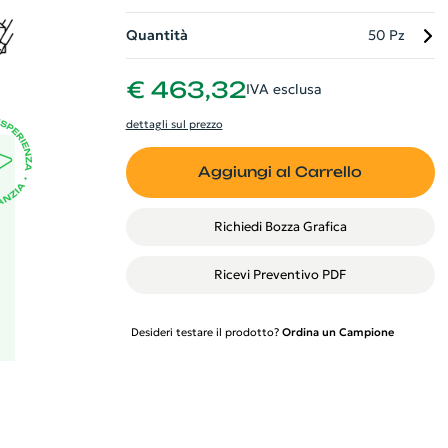
Quantità
50 Pz
 si
€ 463,32
IVA esclusa
ua
dettagli sul prezzo
Aggiungi al Carrello
Richiedi Bozza Grafica
Ricevi Preventivo PDF
Desideri testare il prodotto?
Ordina un Campione