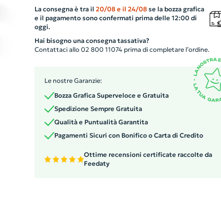
un'elegante confezione regalo, rendendolo l'omaggio
La consegna è tra il
20/08
e il
24/08
se la bozza grafica
aziendale perfetto. Sia per occasioni speciali che per
e il pagamento sono confermati prima delle 12:00 di
promozioni, queste piccole meraviglie saranno un
oggi.
successo indiscusso. Intrattenimento e brand awareness
Hai bisogno una consegna tassativa?
uniscono in maniera unica con i nostri cubi di giochi
Contattaci allo 02 800 11074 prima di completare l’ordine.
personalizzati. Un vero e proprio tocco di classe per la t
azienda.
Le nostre Garanzie:
Bozza Grafica Superveloce e Gratuita
Spedizione Sempre Gratuita
Qualità e Puntualità Garantita
Pagamenti Sicuri con Bonifico o Carta di Credito
Ottime recensioni certificate raccolte da
Feedaty