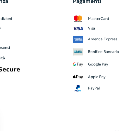
nza
Pagamenti
dizioni
MasterCard
y
Visa
y
America Express
nsensi
Bonifico Bancario
ità
Google Pay
Apple Pay
PayPal