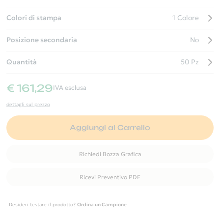
Colori di stampa
1 Colore
Posizione secondaria
No
Quantità
50 Pz
€ 161,29
IVA esclusa
dettagli sul prezzo
Aggiungi al Carrello
Richiedi Bozza Grafica
Ricevi Preventivo PDF
Desideri testare il prodotto?
Ordina un Campione