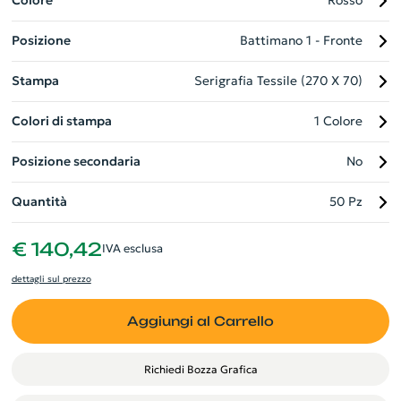
Colore
Rosso
trasportare e da usare, i nostri bastoni gonfiabili sono
Posizione
Battimano 1 - Fronte
l'opzione perfetta per promuovere la tua azienda in maniera
vibrante e dinamica.
Stampa
Serigrafia Tessile (270 X 70)
Colori di stampa
1 Colore
Posizione secondaria
No
Quantità
50 Pz
€ 140,42
IVA esclusa
dettagli sul prezzo
Aggiungi al Carrello
Richiedi Bozza Grafica