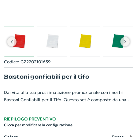
Codice: GZ2202101659
Bastoni gonfiabili per il tifo
Dai vita alla tua prossima azione promozionale con i nostri
Bastoni Gonfiabili per il Tifo. Questo set è composto da una
coppia di bastoni gonfiabili, ideali per eventi sportivi o
concerti. Personalizzabili con logo e messaggio della tua
RIEPILOGO PREVENTIVO
azienda, questi divertenti gadget rappresentano un ottimo
Clicca per modificare la configurazione
modo per aumentare la visibilità del tuo brand e coinvolgere il
pubblico, creando un ambiente di festa e sostegno. Facili da