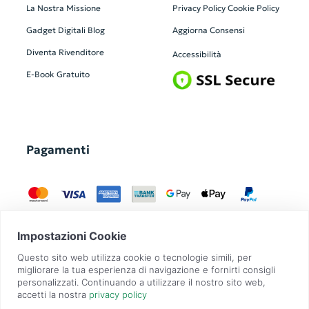
La Nostra Missione
Privacy Policy
Cookie Policy
Gadget Digitali
Blog
Aggiorna Consensi
Diventa Rivenditore
Accessibilità
E-Book Gratuito
Pagamenti
GadgetZilla è un Brand di
Overbi S.r.l.
| realizzato con
Contit
| © 2026 Tutti
i diritti riservati | P.IVA: 09351560967