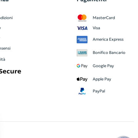
dizioni
MasterCard
y
Visa
y
America Express
nsensi
Bonifico Bancario
ità
Google Pay
Apple Pay
PayPal