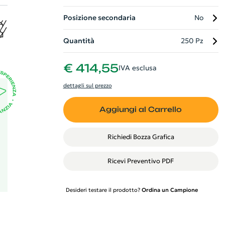
Posizione secondaria
No
 il
o
Quantità
250 Pz
d
€ 414,55
IVA esclusa
dettagli sul prezzo
Aggiungi al Carrello
Richiedi Bozza Grafica
Ricevi Preventivo PDF
Desideri testare il prodotto?
Ordina un Campione