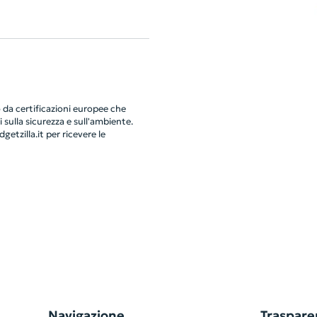
da certificazioni europee che
 sulla sicurezza e sull'ambiente.
getzilla.it
per ricevere le
Navigazione
Traspare