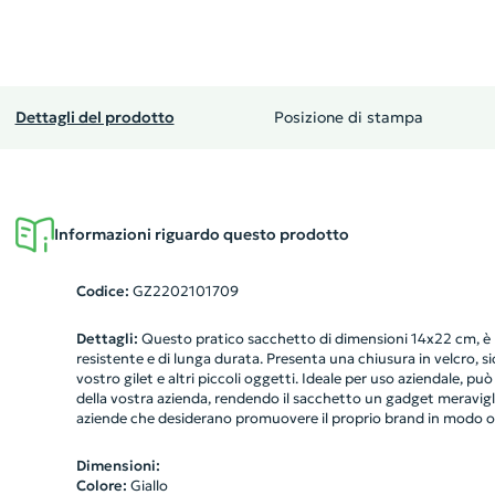
Dettagli del prodotto
Posizione di stampa
Informazioni riguardo questo prodotto
Codice:
GZ2202101709
Dettagli:
Questo pratico sacchetto di dimensioni 14x22 cm, è r
resistente e di lunga durata. Presenta una chiusura in velcro, si
vostro gilet e altri piccoli oggetti. Ideale per uso aziendale, pu
della vostra azienda, rendendo il sacchetto un gadget meravigl
aziende che desiderano promuovere il proprio brand in modo or
Dimensioni:
Colore:
Giallo