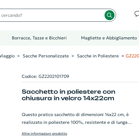
cando?
Borracce, Tazze e Bicchieri
Magliette e Abbigliamento
Viaggio
Sacche Personalizzate
Sacche in Poliestere
GZ220
Codice: GZ2202101709
Sacchetto in poliestere con
chiusura in velcro 14x22cm
Questo pratico sacchetto di dimensioni 14x22 cm, è
realizzato in poliestere 100%, resistente e di lunga
durata. Presenta una chiusura in velcro, sicura ed
Altre informazioni prodotto
efficiente per contenere il vostro gilet e altri piccoli