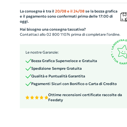
oggetti. Ideale per uso aziendale, può essere
La consegna è tra il
20/08
e il
24/08
se la bozza grafica
personalizzato con il logo della vostra azienda, rendendo
e il pagamento sono confermati prima delle 17:00 di
sacchetto un gadget meraviglioso ed esclusivo. Abdicat
oggi.
per aziende che desiderano promuovere il proprio bran
Hai bisogno una consegna tassativa?
in modo originale e funzionale.
Contattaci allo 02 800 11074 prima di completare l’ordine.
Le nostre Garanzie:
Bozza Grafica Superveloce e Gratuita
Spedizione Sempre Gratuita
Qualità e Puntualità Garantita
Pagamenti Sicuri con Bonifico o Carta di Credito
Ottime recensioni certificate raccolte da
Feedaty