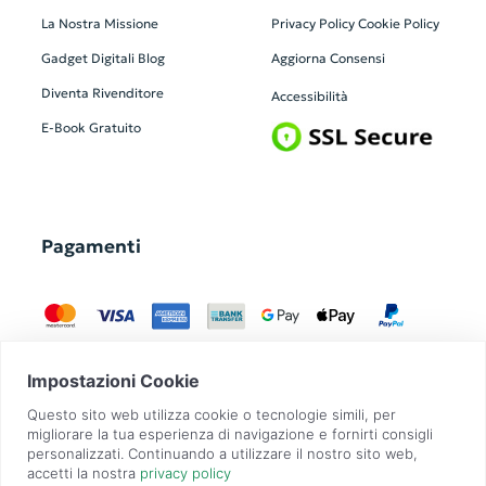
La Nostra Missione
Privacy Policy
Cookie Policy
Gadget Digitali
Blog
Aggiorna Consensi
Diventa Rivenditore
Accessibilità
E-Book Gratuito
Pagamenti
GadgetZilla è un Brand di
Overbi S.r.l.
| realizzato con
Contit
| © 2026 Tutti
i diritti riservati | P.IVA: 09351560967