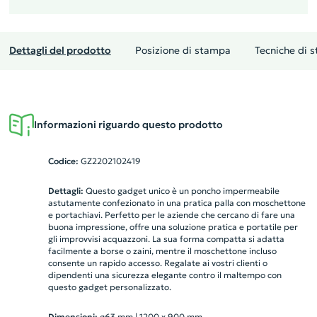
Dettagli del prodotto
Posizione di stampa
Tecniche di 
Informazioni riguardo questo prodotto
Codice:
GZ2202102419
Dettagli:
Questo gadget unico è un poncho impermeabile
astutamente confezionato in una pratica palla con moschettone
e portachiavi. Perfetto per le aziende che cercano di fare una
buona impressione, offre una soluzione pratica e portatile per
gli improvvisi acquazzoni. La sua forma compatta si adatta
facilmente a borse o zaini, mentre il moschettone incluso
consente un rapido accesso. Regalate ai vostri clienti o
dipendenti una sicurezza elegante contro il maltempo con
questo gadget personalizzato.
Dimensioni:
ø63 mm | 1200 x 900 mm