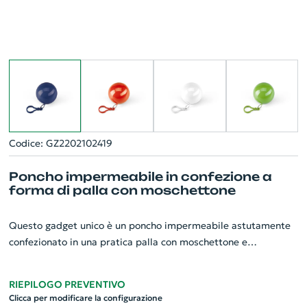
Codice: GZ2202102419
Poncho impermeabile in confezione a
forma di palla con moschettone
Questo gadget unico è un poncho impermeabile astutamente
confezionato in una pratica palla con moschettone e
portachiavi. Perfetto per le aziende che cercano di fare una
buona impressione, offre una soluzione pratica e portatile per
RIEPILOGO PREVENTIVO
gli improvvisi acquazzoni. La sua forma compatta si adatta
Clicca per modificare la configurazione