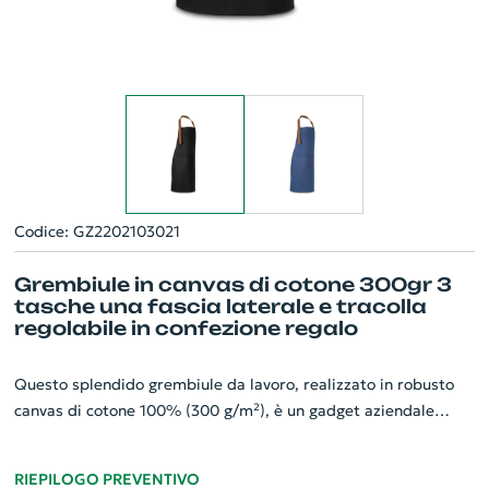
Codice: GZ2202103021
Grembiule in canvas di cotone 300gr 3
tasche una fascia laterale e tracolla
regolabile in confezione regalo
Questo splendido grembiule da lavoro, realizzato in robusto
canvas di cotone 100% (300 g/m²), è un gadget aziendale
personalizzato perfetto. Risalta per i suoi dettagli in metallo e
ben tre comode tasche per tenere a portata di mano tutto ciò
RIEPILOGO PREVENTIVO