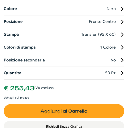
personalizzato. La robusta zip aggiunge un tocco di sicurezza
extra. Con il suo design moderno, questa borsa può essere
Colore
Nero
personalizzata per riflettere perfettamente l'immagine del tuo
Posizione
Fronte Centro
marchio.
Stampa
Transfer (95 X 60)
Colori di stampa
1 Colore
Posizione secondaria
No
Quantità
50 Pz
€ 255,43
IVA esclusa
dettagli sul prezzo
Aggiungi al Carrello
Richiedi Bozza Grafica