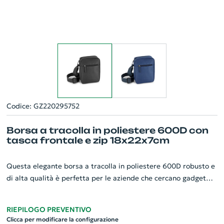
Codice: GZ220295752
Borsa a tracolla in poliestere 600D con
tasca frontale e zip 18x22x7cm
Questa elegante borsa a tracolla in poliestere 600D robusto e
di alta qualità è perfetta per le aziende che cercano gadget
personalizzati. Con le dimensioni di 180 x 220 x 70 mm, è
versatile e pratica. Dispone di una tasca frontale per riporre
RIEPILOGO PREVENTIVO
piccoli oggetti e una tracolla regolabile per un comfort
Clicca per modificare la configurazione