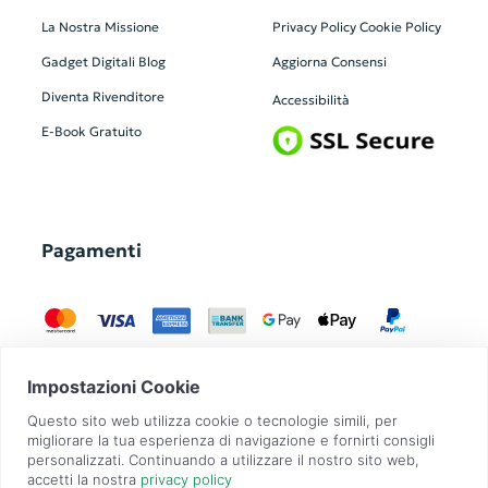
La Nostra Missione
Privacy Policy
Cookie Policy
Gadget Digitali
Blog
Aggiorna Consensi
Diventa Rivenditore
Accessibilità
E-Book Gratuito
Pagamenti
GadgetZilla è un Brand di
Overbi S.r.l.
| realizzato con
Contit
| © 2026 Tutti
i diritti riservati | P.IVA: 09351560967