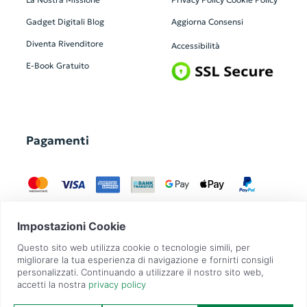
Gadget Digitali
Blog
Aggiorna Consensi
Diventa Rivenditore
Accessibilità
E-Book Gratuito
Pagamenti
GadgetZilla è un Brand di
Overbi S.r.l.
| realizzato con
Contit
| © 2026 Tutti
i diritti riservati | P.IVA: 09351560967