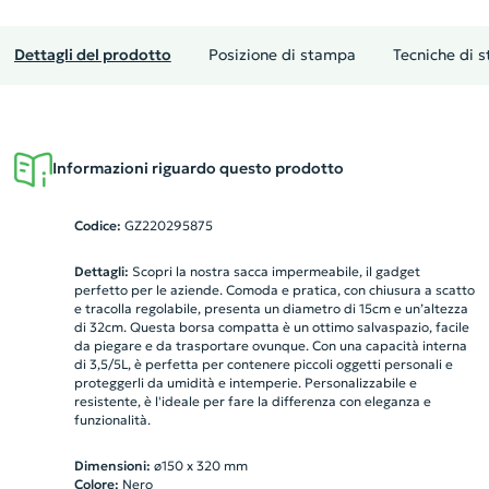
Dettagli del prodotto
Posizione di stampa
Tecniche di 
Informazioni riguardo questo prodotto
Codice:
GZ220295875
Dettagli:
Scopri la nostra sacca impermeabile, il gadget
perfetto per le aziende. Comoda e pratica, con chiusura a scatto
e tracolla regolabile, presenta un diametro di 15cm e un’altezza
di 32cm. Questa borsa compatta è un ottimo salvaspazio, facile
da piegare e da trasportare ovunque. Con una capacità interna
di 3,5/5L, è perfetta per contenere piccoli oggetti personali e
proteggerli da umidità e intemperie. Personalizzabile e
resistente, è l'ideale per fare la differenza con eleganza e
funzionalità.
Dimensioni:
ø150 x 320 mm
Colore:
Nero