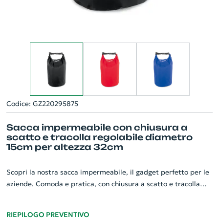
Codice: GZ220295875
Sacca impermeabile con chiusura a
scatto e tracolla regolabile diametro
15cm per altezza 32cm
Scopri la nostra sacca impermeabile, il gadget perfetto per le
aziende. Comoda e pratica, con chiusura a scatto e tracolla
regolabile, presenta un diametro di 15cm e un’altezza di 32cm.
Questa borsa compatta è un ottimo salvaspazio, facile da
RIEPILOGO PREVENTIVO