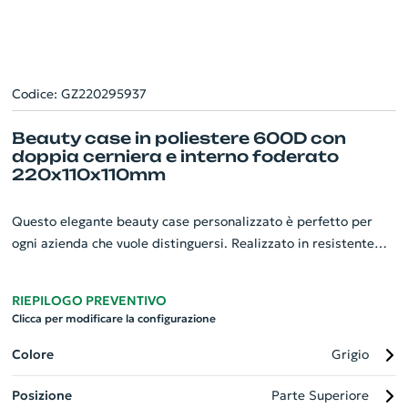
Codice: GZ220295937
Beauty case in poliestere 600D con
doppia cerniera e interno foderato
220x110x110mm
Questo elegante beauty case personalizzato è perfetto per
ogni azienda che vuole distinguersi. Realizzato in resistente
poliestere 600D, garantisce una durata eccezionale. Il suo
design presenta una comoda maniglia e una doppia cerniera
RIEPILOGO PREVENTIVO
per un facile accesso. L'interno foderato offre una protezione
Clicca per modificare la configurazione
extra ai tuoi oggetti personali. Le sue dimensioni sono
220x110x110mm, rendendolo ampio ma pratico da portare.
Colore
Grigio
Rendi unico questo beauty case con il logo della tua azienda e
Posizione
Parte Superiore
impressiona i tuoi clienti con la qualità.