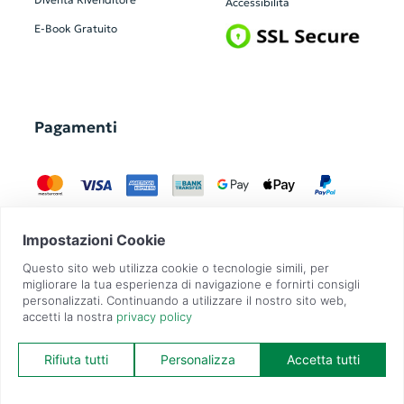
Accessibilità
E-Book Gratuito
Pagamenti
GadgetZilla è un Brand di
Overbi S.r.l.
| realizzato con
Contit
| © 2026 Tutti
i diritti riservati | P.IVA: 09351560967