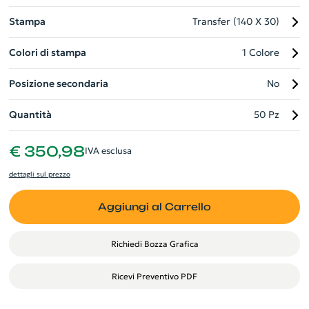
Stampa
Transfer (140 X 30)
Colori di stampa
1 Colore
Posizione secondaria
No
Quantità
50 Pz
€ 350,98
IVA esclusa
dettagli sul prezzo
Aggiungi al Carrello
Richiedi Bozza Grafica
Ricevi Preventivo PDF