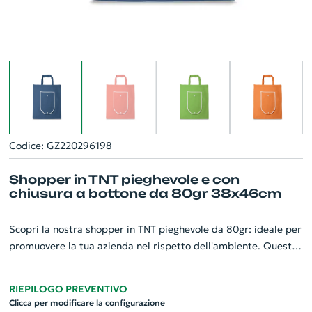
Codice: GZ220296198
Shopper in TNT pieghevole e con
chiusura a bottone da 80gr 38x46cm
Scopri la nostra shopper in TNT pieghevole da 80gr: ideale per
promuovere la tua azienda nel rispetto dell'ambiente. Questa
borsa, di dimensioni 38x46 cm quando aperta, è dotata di una
comoda tasca anteriore esterna e manici lunghi 38 cm per un
RIEPILOGO PREVENTIVO
facile trasporto. Quando non in uso, può essere piegata
Clicca per modificare la configurazione