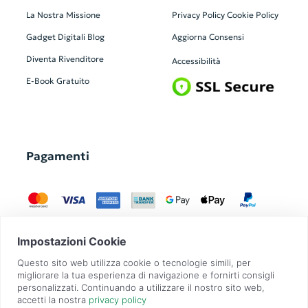
La Nostra Missione
Privacy Policy
Cookie Policy
Gadget Digitali
Blog
Aggiorna Consensi
Diventa Rivenditore
Accessibilità
E-Book Gratuito
Pagamenti
GadgetZilla è un Brand di
Overbi S.r.l.
| realizzato con
Contit
| © 2026 Tutti
i diritti riservati | P.IVA: 09351560967