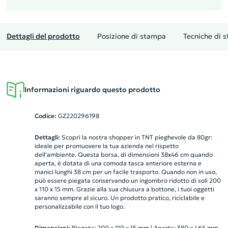
Dettagli del prodotto
Posizione di stampa
Tecniche di 
Informazioni riguardo questo prodotto
Codice:
GZ220296198
Dettagli:
Scopri la nostra shopper in TNT pieghevole da 80gr:
ideale per promuovere la tua azienda nel rispetto
dell'ambiente. Questa borsa, di dimensioni 38x46 cm quando
aperta, è dotata di una comoda tasca anteriore esterna e
manici lunghi 38 cm per un facile trasporto. Quando non in uso,
può essere piegata conservando un ingombro ridotto di soli 200
x 110 x 15 mm. Grazie alla sua chiusura a bottone, i tuoi oggetti
saranno sempre al sicuro. Un prodotto pratico, riciclabile e
personalizzabile con il tuo logo.
Dimensioni:
Piegata: 200 x 110 x 15 mm | Aperta: 380 x 465 mm