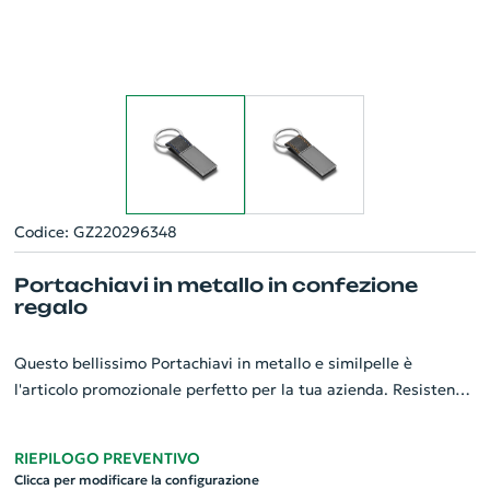
Codice: GZ220296348
Portachiavi in metallo in confezione
regalo
Questo bellissimo Portachiavi in metallo e similpelle è
l'articolo promozionale perfetto per la tua azienda. Resistente
e raffinato, combina praticità e stile. Realizzato con materiali
di alta qualità, il design include una parte in similpelle per un
RIEPILOGO PREVENTIVO
tocco di eleganza. Il portachiavi viene fornito in una confezione
Clicca per modificare la configurazione