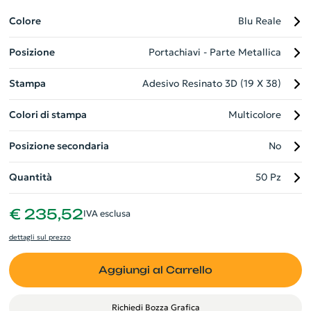
regalo, rendendolo un regalo aziendale pronto per essere
donato. Un gadget unico e personalizzabile che darà un tocco
Colore
Blu Reale
di classe alla tua immagine aziendale.
Posizione
Portachiavi - Parte Metallica
Stampa
Adesivo Resinato 3D (19 X 38)
Colori di stampa
Multicolore
Posizione secondaria
No
Quantità
50 Pz
€ 235,52
IVA esclusa
dettagli sul prezzo
Aggiungi al Carrello
Richiedi Bozza Grafica