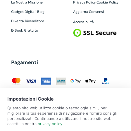
La Nostra Missione
Privacy Policy
Cookie Policy
Gadget Digitali
Blog
Aggiorna Consensi
Diventa Rivenditore
Accessibilità
E-Book Gratuito
Pagamenti
GadgetZilla è un Brand di
Overbi S.r.l.
| realizzato con
Contit
| © 2026 Tutti
i diritti riservati | P.IVA: 09351560967