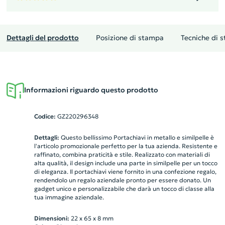
Dettagli del prodotto
Posizione di stampa
Tecniche di 
Informazioni riguardo questo prodotto
Codice:
GZ220296348
Dettagli:
Questo bellissimo Portachiavi in metallo e similpelle è
l'articolo promozionale perfetto per la tua azienda. Resistente e
raffinato, combina praticità e stile. Realizzato con materiali di
alta qualità, il design include una parte in similpelle per un tocco
di eleganza. Il portachiavi viene fornito in una confezione regalo,
rendendolo un regalo aziendale pronto per essere donato. Un
gadget unico e personalizzabile che darà un tocco di classe alla
tua immagine aziendale.
Dimensioni:
22 x 65 x 8 mm