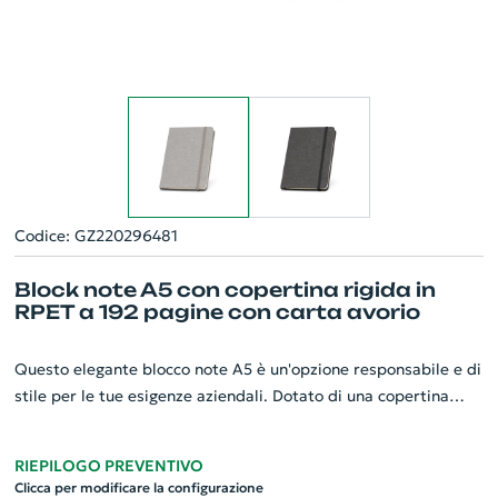
Codice: GZ220296481
Block note A5 con copertina rigida in
RPET a 192 pagine con carta avorio
Questo elegante blocco note A5 è un'opzione responsabile e di
stile per le tue esigenze aziendali. Dotato di una copertina
rigida in RPET, mette in evidenza l'impegno della vostra
azienda per la sostenibilità. Il blocco note contiene 192 pagine
RIEPILOGO PREVENTIVO
di carta di colore avorio ottenuta grazie ad una gestione
Clicca per modificare la configurazione