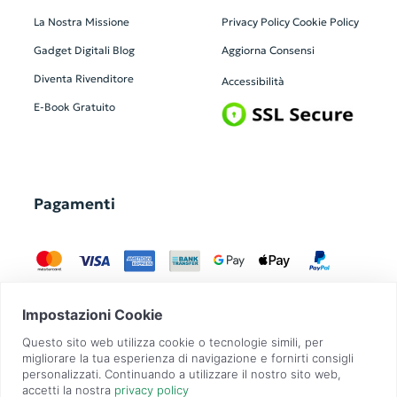
La Nostra Missione
Privacy Policy
Cookie Policy
Gadget Digitali
Blog
Aggiorna Consensi
Diventa Rivenditore
Accessibilità
E-Book Gratuito
Pagamenti
GadgetZilla è un Brand di
Overbi S.r.l.
| realizzato con
Contit
| © 2026 Tutti
i diritti riservati | P.IVA: 09351560967