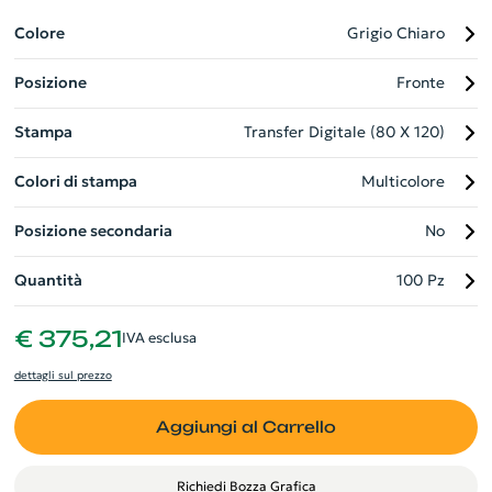
forestale sostenibile. Un ulteriore vantaggio è un nastro
separatore pratico, un elastico di chiusura e una tasca
Colore
Grigio Chiaro
posteriore per documenti, rendendolo perfetto per appunti di
Posizione
Fronte
lavoro, progetti o idee.
Stampa
Transfer Digitale (80 X 120)
Colori di stampa
Multicolore
Posizione secondaria
No
Quantità
100 Pz
€ 375,21
IVA esclusa
dettagli sul prezzo
Aggiungi al Carrello
Richiedi Bozza Grafica