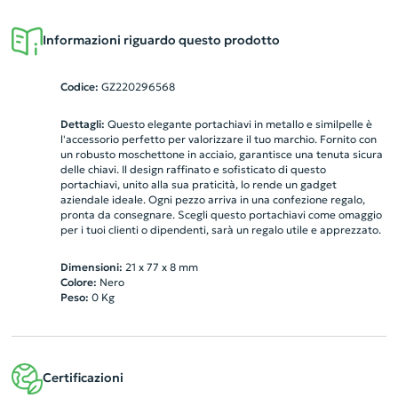
Informazioni riguardo questo prodotto
Codice:
GZ220296568
Dettagli:
Questo elegante portachiavi in metallo e similpelle è
l'accessorio perfetto per valorizzare il tuo marchio. Fornito con
un robusto moschettone in acciaio, garantisce una tenuta sicura
delle chiavi. Il design raffinato e sofisticato di questo
portachiavi, unito alla sua praticità, lo rende un gadget
aziendale ideale. Ogni pezzo arriva in una confezione regalo,
pronta da consegnare. Scegli questo portachiavi come omaggio
per i tuoi clienti o dipendenti, sarà un regalo utile e apprezzato.
Dimensioni:
21 x 77 x 8 mm
Colore:
Nero
Peso:
0
Kg
Certificazioni