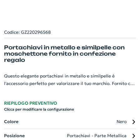
Codice: GZ220296568
Portachiavi in metallo e similpelle con
moschettone fornito in confezione
regalo
Questo elegante portachiavi in metallo e similpelle è
l'accessorio perfetto per valorizzare il tuo marchio. Fornito con
un robusto moschettone in acciaio, garantisce una tenuta
sicura delle chiavi. Il design raffinato e sofisticato di questo
RIEPILOGO PREVENTIVO
portachiavi, unito alla sua praticità, lo rende un gadget
Clicca per modificare la configurazione
aziendale ideale. Ogni pezzo arriva in una confezione regalo,
pronta da consegnare. Scegli questo portachiavi come
Colore
Nero
omaggio per i tuoi clienti o dipendenti, sarà un regalo utile e
Posizione
Portachiavi - Parte Metallica
apprezzato.