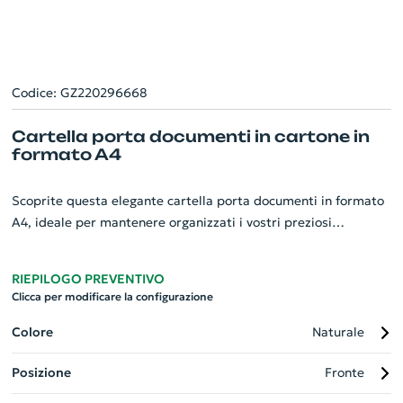
Codice: GZ220296668
Cartella porta documenti in cartone in
formato A4
Scoprite questa elegante cartella porta documenti in formato
A4, ideale per mantenere organizzati i vostri preziosi
documenti. Realizzata in robusto cartone da 400 g/m²,
promette durabilità e resistenza ad usura. Essa esibisce due
RIEPILOGO PREVENTIVO
pratici scompartimenti interni, raddoppiando la funzionalità.
Clicca per modificare la configurazione
Infondono un tocco di raffinatezza e professionalità, questo
articolo è perfetto per donare un'immagine impeccabile della
Colore
Naturale
vostra azienda. Renderla unica con la personalizzazione,
Posizione
Fronte
rappresentando così l'essenza del vostro brand! Perfetta per
conferenze, meeting o quotidianità in ufficio.