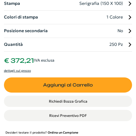
Stampa
Serigrafia (150 X 100)
Colori di stampa
1 Colore
Posizione secondaria
No
Quantità
250 Pz
€ 372,21
IVA esclusa
dettagli sul prezzo
Aggiungi al Carrello
Richiedi Bozza Grafica
Ricevi Preventivo PDF
Desideri testare il prodotto?
Ordina un Campione