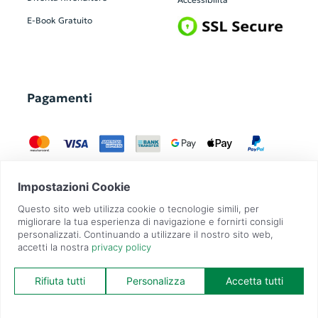
E-Book Gratuito
Pagamenti
GadgetZilla è un Brand di
Overbi S.r.l.
| realizzato con
Contit
| © 2026 Tutti
i diritti riservati | P.IVA: 09351560967