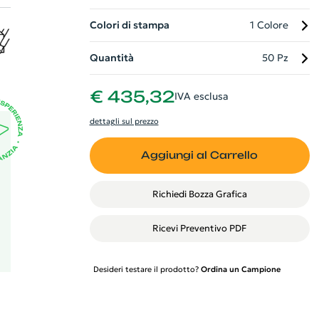
Colori di stampa
1 Colore
on
Quantità
50 Pz
€ 435,32
IVA esclusa
dettagli sul prezzo
Aggiungi al Carrello
Richiedi Bozza Grafica
Ricevi Preventivo PDF
Desideri testare il prodotto?
Ordina un Campione