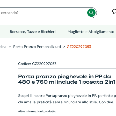
cando?
Borracce, Tazze e Bicchieri
Magliette e Abbigliamento
cina
Porta Pranzo Personalizzati
GZ220297053
Codice: GZ220297053
Porta pranzo pieghevole in PP da
480 e 760 ml include 1 posata 2in1
Scopri il nostro Portapranzo pieghevole in PP, perfetto 
chi ama la praticità senza rinunciare allo stile. Con due
scompartimenti da 480ml e 760ml, offre spazio a
Altre informazioni prodotto
sufficienza per il tuo pranzo. La sua caratteristica