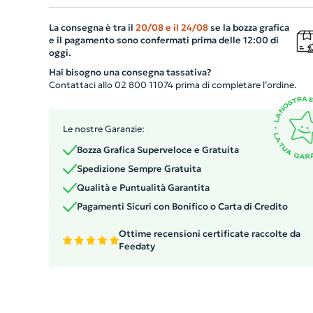
principale è l'innovativo materiale in silicone e PP
La consegna è tra il
20/08
e il
24/08
se la bozza grafica
pieghevole che consente di risparmiare spazio quando n
e il pagamento sono confermati prima delle 12:00 di
lo usi. Completamente ermetico, mantiene il cibo fresco
oggi.
più a lungo. Inoltre, è dotato di una comodissima posata
Hai bisogno una consegna tassativa?
2in1, combinazione di forchetta e cucchiaio. Pratico e
Contattaci allo 02 800 11074 prima di completare l’ordine.
sicuro, può essere utilizzato in micoronde una volta
rimosso il coperchio. Un gadget personalizzato
Le nostre Garanzie:
indispensabile per ogni azienda.
Bozza Grafica Superveloce e Gratuita
Spedizione Sempre Gratuita
Qualità e Puntualità Garantita
Pagamenti Sicuri con Bonifico o Carta di Credito
Ottime recensioni certificate raccolte da
Feedaty