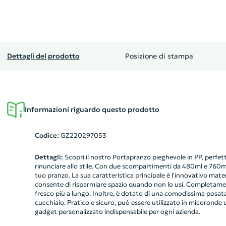
Dettagli del prodotto
Posizione di stampa
Informazioni riguardo questo prodotto
Codice:
GZ220297053
Dettagli:
Scopri il nostro Portapranzo pieghevole in PP, perfett
rinunciare allo stile. Con due scompartimenti da 480ml e 760ml, 
tuo pranzo. La sua caratteristica principale è l'innovativo mater
consente di risparmiare spazio quando non lo usi. Completame
fresco più a lungo. Inoltre, è dotato di una comodissima posat
cucchiaio. Pratico e sicuro, può essere utilizzato in micoronde 
gadget personalizzato indispensabile per ogni azienda.