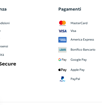
nza
Pagamenti
dizioni
MasterCard
y
Visa
y
America Express
nsensi
Bonifico Bancario
ità
Google Pay
Apple Pay
PayPal