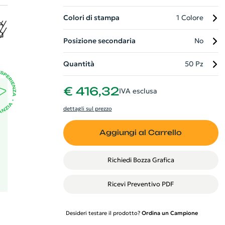
ra
Colori di stampa
1 Colore
m.
Posizione secondaria
No
Quantità
50 Pz
€ 416,32
IVA esclusa
dettagli sul prezzo
Aggiungi al Carrello
Richiedi Bozza Grafica
Ricevi Preventivo PDF
Desideri testare il prodotto?
Ordina un Campione