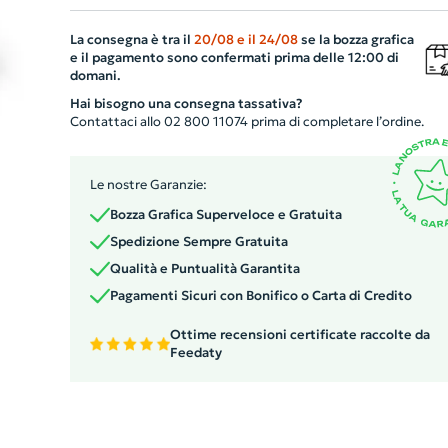
bevanda calda o fredda. Sono dotate anche di una misu
La consegna è tra il
20/08
e il
24/08
se la bozza grafica
ottimale, con un diametro di 74mm e un'altezza di 85m
e il pagamento sono confermati prima delle 12:00 di
Il set viene fornito in una elegante confezione regalo di
domani.
carta kraft, aggiungendo un tocco di stile e sostegno
Hai bisogno una consegna tassativa?
all'ambiente. Un regalo aziendale di elevata qualità ed
Contattaci allo 02 800 11074 prima di completare l’ordine.
estetica.
Le nostre Garanzie:
Bozza Grafica Superveloce e Gratuita
Spedizione Sempre Gratuita
Qualità e Puntualità Garantita
Pagamenti Sicuri con Bonifico o Carta di Credito
Ottime recensioni certificate raccolte da
Feedaty