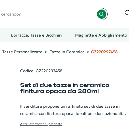
cando?
Borracce, Tazze e Bicchieri
Magliette e Abbigliamento
Tazze Personalizzate
Tazze in Ceramica
GZ220297458
Codice: GZ220297458
Set di due tazze in ceramica
finitura opaca da 280ml
Il venditore propone un raffinato set di due tazze in
ceramica con finitura opaca, ideali per doni aziendali
personalizzati. Queste tazzine sono caratterizzate da u
Altre informazioni prodotto
capacità di 280 ml, perfette per gustare una buona