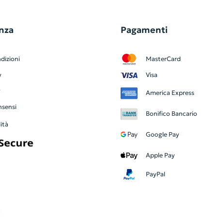
nza
Pagamenti
dizioni
MasterCard
y
Visa
y
America Express
nsensi
Bonifico Bancario
ità
Google Pay
Apple Pay
PayPal