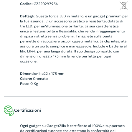
Codice:
GZ220297954
Dettagli:
Questa torcia LED in metallo, è un gadget premium per
la tua azienda. E' un accessorio pratico e resistente, dotato di
tre LED, per un'illuminazione brillante. La sua caratteristica
unica è l'estensibilità e flessibilità, che rende il raggiungimento
di spazi ristretti senza problemi. Il magnete sulla punta
permette di raccogliere piccoli oggeti metallici. La clip integrata
assicura un porto semplice e maneggevole. Include 4 batterie al
litio LR44, per una lunga durata. Il suo design compatto con
dimensioni di ø22 x 175 mm la rende perfetta per ogni
occasione.
Dimensioni:
ø22 x 175 mm
Colore:
Cromato
Peso:
0
Kg
Certificazioni
Ogni gadget su GadgetZilla è certificato al 100% e supportato
da certificazioni europee che attestano la conformità del