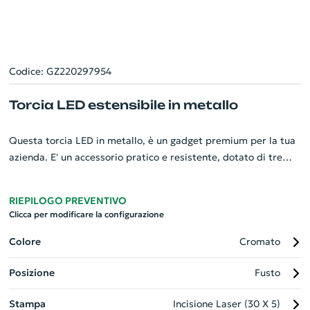
Codice: GZ220297954
Torcia LED estensibile in metallo
Questa torcia LED in metallo, è un gadget premium per la tua
azienda. E' un accessorio pratico e resistente, dotato di tre
LED, per un'illuminazione brillante. La sua caratteristica unica
è l'estensibilità e flessibilità, che rende il raggiungimento di
RIEPILOGO PREVENTIVO
spazi ristretti senza problemi. Il magnete sulla punta
Clicca per modificare la configurazione
permette di raccogliere piccoli oggeti metallici. La clip
integrata assicura un porto semplice e maneggevole. Include 4
Colore
Cromato
batterie al litio LR44, per una lunga durata. Il suo design
Posizione
Fusto
compatto con dimensioni di ø22 x 175 mm la rende perfetta
per ogni occasione.
Stampa
Incisione Laser (30 X 5)