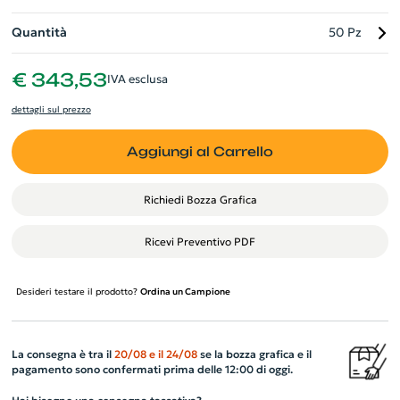
Quantità
50 Pz
€ 343,53
IVA esclusa
dettagli sul prezzo
Aggiungi al Carrello
Richiedi Bozza Grafica
Ricevi Preventivo PDF
Desideri testare il prodotto?
Ordina un Campione
La consegna è tra il
20/08
e il
24/08
se la bozza grafica e il
pagamento sono confermati prima delle 12:00 di oggi.