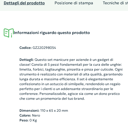
Dettagli del prodotto
Posizione di stampa
Tecniche di 
Informazioni riguardo questo prodotto
Codice:
GZ220298054
Dettagli:
Questo set manicure per aziende è un gadget di
classe! Consta di 5 pezzi fondamentali per la cura delle unghie:
limetta, forbici, tagliaunghie, pinzetta e pinza per cuticole. Ogni
strumento è realizzato con materiali di alta qualità, garantendo
lunga durata e massima efficienza. Il set è elegantemente
confezionato in un astuccio di similpelle, rendendolo un regalo
perfetto per i clienti o un addensante straordinario per le
conferenze. Personalizzabile, agisce sia come un dono pratico
che come un promemoria del tuo brand.
Dimensioni:
110 x 65 x 20 mm
Colore:
Nero
Peso:
0
Kg