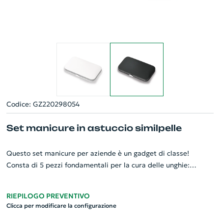
Codice: GZ220298054
Set manicure in astuccio similpelle
Questo set manicure per aziende è un gadget di classe!
Consta di 5 pezzi fondamentali per la cura delle unghie:
limetta, forbici, tagliaunghie, pinzetta e pinza per cuticole.
Ogni strumento è realizzato con materiali di alta qualità,
RIEPILOGO PREVENTIVO
garantendo lunga durata e massima efficienza. Il set è
Clicca per modificare la configurazione
elegantemente confezionato in un astuccio di similpelle,