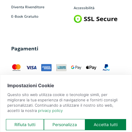
Diventa Rivenditore
Accessibilità
E-Book Gratuito
Pagamenti
GadgetZilla è un Brand di
Overbi S.r.l.
| realizzato con
Contit
| © 2026 Tutti
i diritti riservati | P.IVA: 09351560967