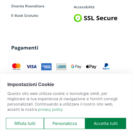
Diventa Rivenditore
Accessibilità
E-Book Gratuito
Pagamenti
GadgetZilla è un Brand di
Overbi S.r.l.
| realizzato con
Contit
| © 2026 Tutti
i diritti riservati | P.IVA: 09351560967