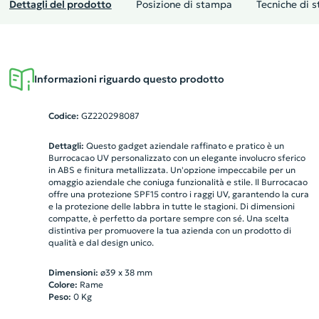
Dettagli del prodotto
Posizione di stampa
Tecniche di 
Informazioni riguardo questo prodotto
Codice:
GZ220298087
Dettagli:
Questo gadget aziendale raffinato e pratico è un
Burrocacao UV personalizzato con un elegante involucro sferico
in ABS e finitura metallizzata. Un'opzione impeccabile per un
omaggio aziendale che coniuga funzionalità e stile. Il Burrocacao
offre una protezione SPF15 contro i raggi UV, garantendo la cura
e la protezione delle labbra in tutte le stagioni. Di dimensioni
compatte, è perfetto da portare sempre con sé. Una scelta
distintiva per promuovere la tua azienda con un prodotto di
qualità e dal design unico.
Dimensioni:
ø39 x 38 mm
Colore:
Rame
Peso:
0
Kg