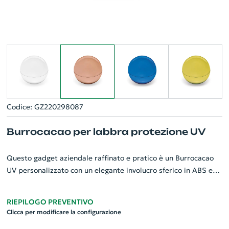
Codice: GZ220298087
Burrocacao per labbra protezione UV
Questo gadget aziendale raffinato e pratico è un Burrocacao
UV personalizzato con un elegante involucro sferico in ABS e
finitura metallizzata. Un'opzione impeccabile per un omaggio
aziendale che coniuga funzionalità e stile. Il Burrocacao offre
RIEPILOGO PREVENTIVO
una protezione SPF15 contro i raggi UV, garantendo la cura e la
Clicca per modificare la configurazione
protezione delle labbra in tutte le stagioni. Di dimensioni