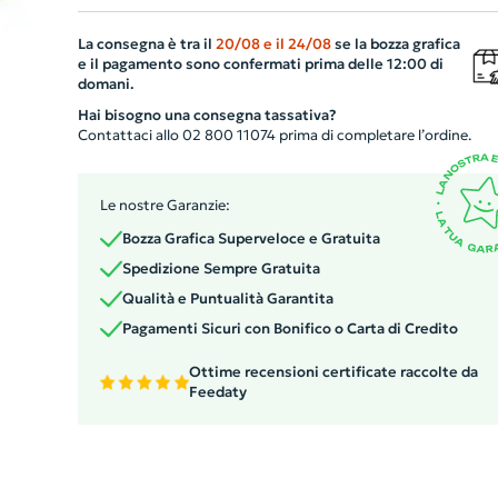
sempre a portata di mano ed ideale per eventi all'apert
La consegna è tra il
20/08
e il
24/08
se la bozza grafica
viaggi o giornate in spiaggia. La nostra crema solare è
e il pagamento sono confermati prima delle 12:00 di
formulata per proteggere la pelle dai dannosi raggi UV,
domani.
mentre il design personalizzabile rende ogni pezzo unico
Hai bisogno una consegna tassativa?
rafforzando il brand della tua azienda in modo elegante
Contattaci allo 02 800 11074 prima di completare l’ordine.
ed efficace.
Le nostre Garanzie:
Bozza Grafica Superveloce e Gratuita
Spedizione Sempre Gratuita
Qualità e Puntualità Garantita
Pagamenti Sicuri con Bonifico o Carta di Credito
Ottime recensioni certificate raccolte da
Feedaty