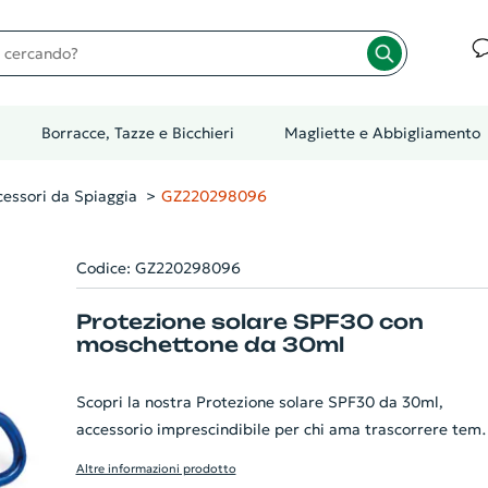
cando?
Borracce, Tazze e Bicchieri
Magliette e Abbigliamento
essori da Spiaggia
GZ220298096
Codice: GZ220298096
Protezione solare SPF30 con
moschettone da 30ml
Scopri la nostra Protezione solare SPF30 da 30ml,
accessorio imprescindibile per chi ama trascorrere tem
all'aria aperta. Con il pratico moschettone in metallo, p
Altre informazioni prodotto
essere facilmente agganciato a borse o zaini, rendendol