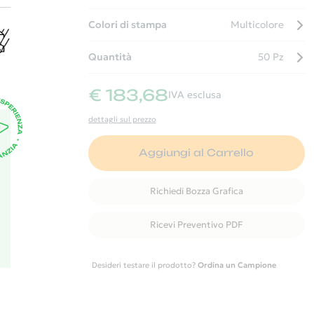
o,
Colori di stampa
Multicolore
Quantità
50 Pz
,
€ 183,68
IVA esclusa
dettagli sul prezzo
Aggiungi al Carrello
Richiedi Bozza Grafica
Ricevi Preventivo PDF
Desideri testare il prodotto?
Ordina un Campione