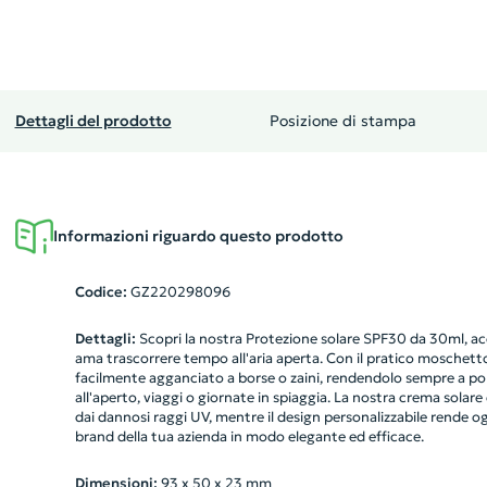
Dettagli del prodotto
Posizione di stampa
Informazioni riguardo questo prodotto
Codice:
GZ220298096
Dettagli:
Scopri la nostra Protezione solare SPF30 da 30ml, acc
ama trascorrere tempo all'aria aperta. Con il pratico moschett
facilmente agganciato a borse o zaini, rendendolo sempre a por
all'aperto, viaggi o giornate in spiaggia. La nostra crema solare
dai dannosi raggi UV, mentre il design personalizzabile rende og
brand della tua azienda in modo elegante ed efficace.
Dimensioni:
93 x 50 x 23 mm