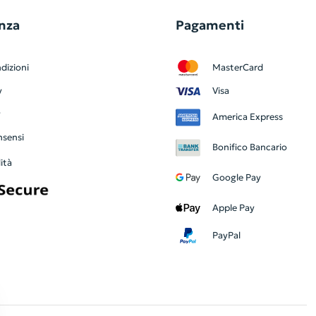
nza
Pagamenti
dizioni
MasterCard
y
Visa
y
America Express
nsensi
Bonifico Bancario
ità
Google Pay
Apple Pay
PayPal