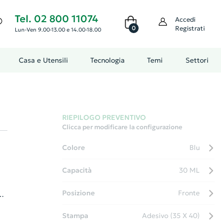
Tel. 02 800 11074
Accedi
0
Registrati
Lun-Ven 9.00-13.00 e 14.00-18.00
Casa e Utensili
Tecnologia
Temi
Settori
RIEPILOGO PREVENTIVO
Clicca per modificare la configurazione
Colore
Blu
Capacità
30 ML
Posizione
Fronte
po
uò
Stampa
Adesivo (35 X 40)
o