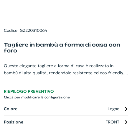
Codice: GZ220310064
Tagliere in bambù a forma di casa con
foro
Questo elegante tagliere a forma di casa è realizzato in
bambù di alta qualità, rendendolo resistente ed eco-friendly.
La sua particolare forma di casa aggiunge un tocco di
creatività alla vostra cucina. Dotato di una comoda
RIEPILOGO PREVENTIVO
scanalatura, cattura efficacemente i succhi degli alimenti,
Clicca per modificare la configurazione
mantenendo pulita l'area di lavoro. In più, grazie al pratico
foro, può essere appeso facilmente, risparmiando spazio sul
Colore
Legno
piano di lavoro. Questo tagliere è l'accessorio perfetto per
Posizione
FRONT
qualsiasi azienda che desideri offrire ai propri clienti un
gadget unico e utile.