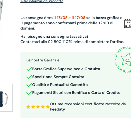
Altre informazioni prodotto
della temperatura delle vostre bevande. Il suo particola
manico a moschettone la rende pratica ed estremamen
La consegna è tra il
13/08
e il
17/08
se la bozza grafica e
portatile, ideale per il campeggio, le escursioni o l'uso
il pagamento sono confermati prima delle 12:00 di
quotidiano in ufficio. Con una capacità di 300 ml, offre l
domani.
giusta quantità di liquido necessario per la vostra pausa
Hai bisogno una consegna tassativa?
rilassante.
Contattaci allo 02 800 11074 prima di completare l’ordine.
Le nostre Garanzie:
Bozza Grafica Superveloce e Gratuita
Spedizione Sempre Gratuita
Qualità e Puntualità Garantita
Pagamenti Sicuri con Bonifico o Carta di Credito
Ottime recensioni certificate raccolte da
Feedaty