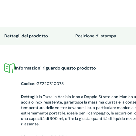
Dettagli del prodotto
Posizione di stampa
Informazioni riguardo questo prodotto
Codice:
GZ220310078
Dettagli:
la Tazza in Acciaio Inox a Doppio Strato con Manico 
acciaio inox resistente, garantisce la massima durata e la cons
temperatura delle vostre bevande. Il suo particolare manico a
estremamente portatile, ideale per il campeggio, le escursioni o
una capacità di 300 ml, offre la giusta quantità di liquido nece
rilassante.