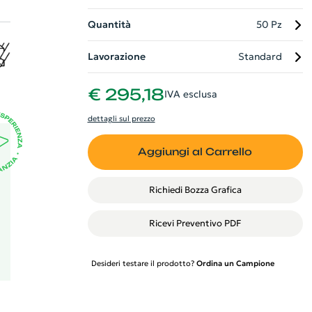
re
Quantità
50 Pz
te
Lavorazione
Standard
a
€ 295,18
IVA esclusa
dettagli sul prezzo
Aggiungi al Carrello
Richiedi Bozza Grafica
Ricevi Preventivo PDF
Desideri testare il prodotto?
Ordina un Campione