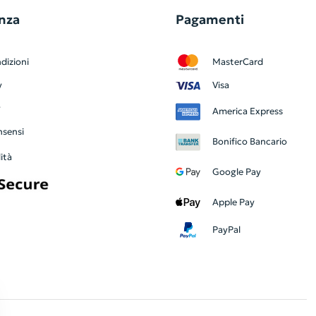
nza
Pagamenti
dizioni
MasterCard
y
Visa
y
America Express
nsensi
Bonifico Bancario
ità
Google Pay
Apple Pay
PayPal