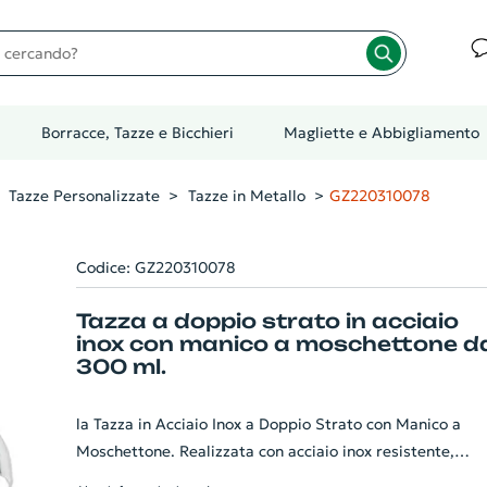
cando?
Borracce, Tazze e Bicchieri
Magliette e Abbigliamento
Tazze Personalizzate
Tazze in Metallo
GZ220310078
Codice: GZ220310078
Tazza a doppio strato in acciaio
inox con manico a moschettone d
300 ml.
la Tazza in Acciaio Inox a Doppio Strato con Manico a
Moschettone. Realizzata con acciaio inox resistente,
garantisce la massima durata e la conservazione ottima