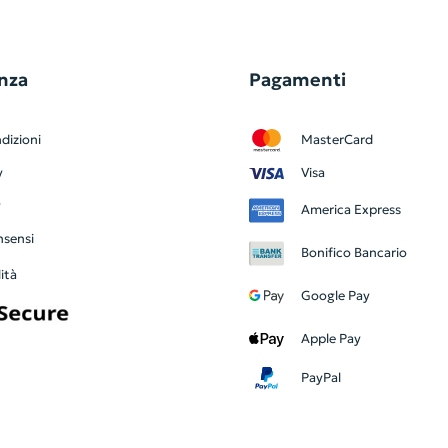
nza
Pagamenti
dizioni
MasterCard
y
Visa
y
America Express
nsensi
Bonifico Bancario
ità
Google Pay
Apple Pay
PayPal