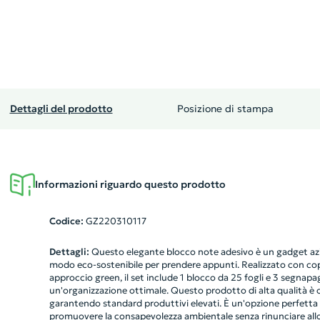
Dettagli del prodotto
Posizione di stampa
Informazioni riguardo questo prodotto
Codice:
GZ220310117
Dettagli:
Questo elegante blocco note adesivo è un gadget azi
modo eco-sostenibile per prendere appunti. Realizzato con cope
approccio green, il set include 1 blocco da 25 fogli e 3 segnapagi
un'organizzazione ottimale. Questo prodotto di alta qualità è
garantendo standard produttivi elevati. È un'opzione perfetta
promuovere la consapevolezza ambientale senza rinunciare allo st