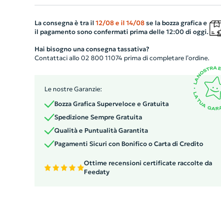
25 fogli e 3 segnapagina in colori assortiti per
un'organizzazione ottimale. Questo prodotto di alta
La consegna è tra il
12/08
e il
14/08
se la bozza grafica e
il pagamento sono confermati prima delle 12:00 di oggi.
qualità è orgogliosamente prodotto nell'UE, garantendo
standard produttivi elevati. È un'opzione perfetta per
Hai bisogno una consegna tassativa?
Contattaci allo 02 800 11074 prima di completare l’ordine.
aziende che cercano di promuovere la consapevolezza
ambientale senza rinunciare allo stile e alla funzionalità.
#madeineurope
Le nostre Garanzie:
Bozza Grafica Superveloce e Gratuita
Spedizione Sempre Gratuita
Qualità e Puntualità Garantita
Pagamenti Sicuri con Bonifico o Carta di Credito
Ottime recensioni certificate raccolte da
Feedaty