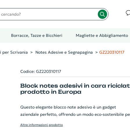
cando?
Borracce, Tazze e Bicchieri
Magliette e Abbigliamento
i per Scrivania
Notes Adesive e Segnapagina
GZ220310117
Codice: GZ220310117
Block notes adesivi in cara ricicla
prodotto in Europa
Questo elegante blocco note adesivo è un gadget
aziendale perfetto, offrendo un modo eco-sostenibile pe
prendere appunti. Realizzato con copertina in carta
Altre informazioni prodotto
riciclata per un approccio green, il set include 1 blocco d