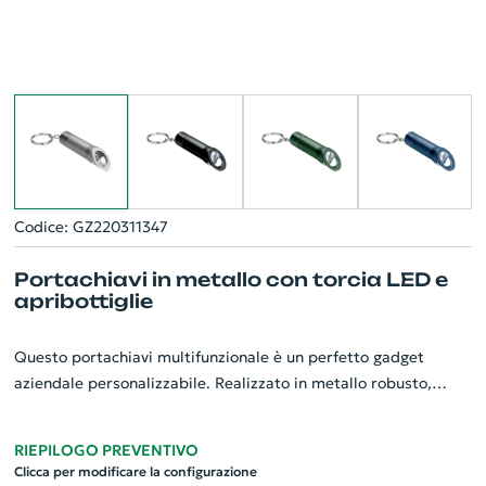
Codice: GZ220311347
Portachiavi in metallo con torcia LED e
apribottiglie
Questo portachiavi multifunzionale è un perfetto gadget
aziendale personalizzabile. Realizzato in metallo robusto,
combina tre funzioni pratiche: porta chiavi, torcia a LED
luminosa e apribottiglie. La torcia a LED offre una luce
RIEPILOGO PREVENTIVO
potente, rendendo il prodotto utile anche nelle situazioni di
Clicca per modificare la configurazione