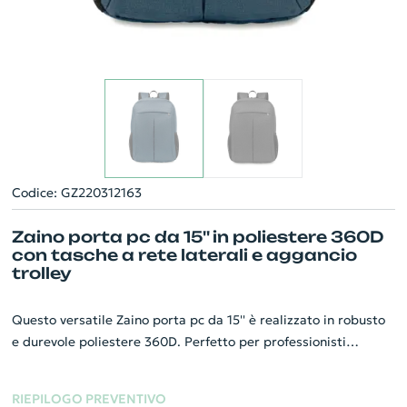
Codice: GZ220312163
Zaino porta pc da 15'' in poliestere 360D
con tasche a rete laterali e aggancio
trolley
Questo versatile Zaino porta pc da 15'' è realizzato in robusto
e durevole poliestere 360D. Perfetto per professionisti
sempre in movimento, dispone di un comodo comparto interno
imbottito per custodire il tuo laptop in tutta sicurezza. Lo
RIEPILOGO PREVENTIVO