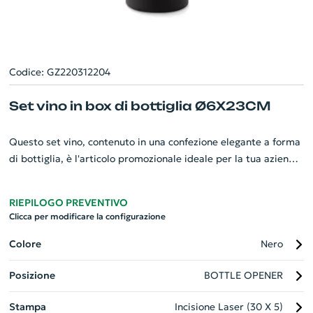
Codice: GZ220312204
Set vino in box di bottiglia Ø6X23CM
Questo set vino, contenuto in una confezione elegante a forma
di bottiglia, è l'articolo promozionale ideale per la tua azienda.
Realizzato con una chiusura magnetica innovativa, il set
include un apribottiglie, un anello salvagoccia e un tappo, tutti
RIEPILOGO PREVENTIVO
strumenti essenziali per gli amanti del vino. Con dimensioni di
Clicca per modificare la configurazione
Ø6x23CM, questo set è compatto e portatile, rendendolo un
regalo aziendale pratico e di stile. Eleva la tua strategia di
Colore
Nero
branding con questo gadget personalizzato.
Posizione
BOTTLE OPENER
Stampa
Incisione Laser (30 X 5)