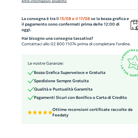
Altre informazioni prodotto
rinforzato per un comfort extra. Il comparto interno per
laptop fornisce un luogo sicuro per riporre i vostri
La consegna è tra il
13/08
e il
17/08
se la bozza grafica e
dispositivi elettronici. Include un pratico cavo di ricarica
il pagamento sono confermati prima delle 12:00 di
USB per mantenere sempre carichi i vostri dispositivi. U
oggi.
dettaglio chiave di questo zaino è la zip nascosta sul ret
Hai bisogno una consegna tassativa?
che offre una protezione extra contro i furti. Ideale per l
Contattaci allo 02 800 11074 prima di completare l’ordine.
necessità aziendali quotidiane.
Le nostre Garanzie:
Bozza Grafica Superveloce e Gratuita
Spedizione Sempre Gratuita
Qualità e Puntualità Garantita
Pagamenti Sicuri con Bonifico o Carta di Credito
Ottime recensioni certificate raccolte da
Feedaty