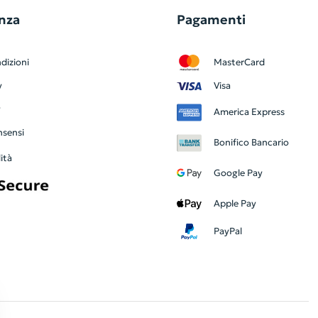
nza
Pagamenti
dizioni
MasterCard
y
Visa
y
America Express
nsensi
Bonifico Bancario
ità
Google Pay
Apple Pay
PayPal