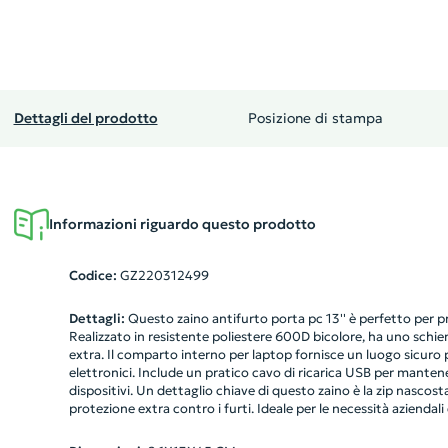
Dettagli del prodotto
Posizione di stampa
Informazioni riguardo questo prodotto
Codice:
GZ220312499
Dettagli:
Questo zaino antifurto porta pc 13'' è perfetto per pro
Realizzato in resistente poliestere 600D bicolore, ha uno schie
extra. Il comparto interno per laptop fornisce un luogo sicuro pe
elettronici. Include un pratico cavo di ricarica USB per mantene
dispositivi. Un dettaglio chiave di questo zaino è la zip nascosta
protezione extra contro i furti. Ideale per le necessità aziendali