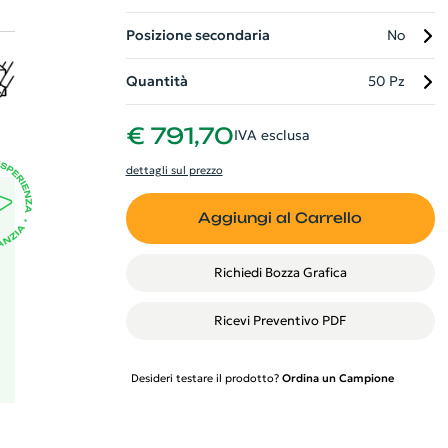
Posizione secondaria
No
Quantità
50 Pz
n
ro,
€ 791,70
IVA esclusa
e
dettagli sul prezzo
Aggiungi al Carrello
Richiedi Bozza Grafica
Ricevi Preventivo PDF
Desideri testare il prodotto?
Ordina un Campione