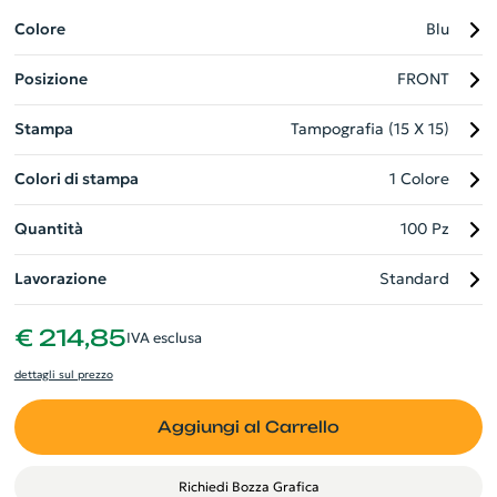
arricchendo la tua routine quotidiana di bellezza. Ideale come
omaggio aziendale, è un prodotto che unisce funzionalità e
Colore
Blu
stile. Non perdere l'opportunità di promuovere la tua azienda
Posizione
FRONT
con classe ed efficacia.
Stampa
Tampografia (15 X 15)
Colori di stampa
1 Colore
Quantità
100 Pz
Lavorazione
Standard
€ 214,85
IVA esclusa
dettagli sul prezzo
Aggiungi al Carrello
Richiedi Bozza Grafica