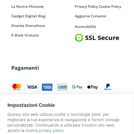
La Nostra Missione
Privacy Policy
Cookie Policy
Gadget Digitali
Blog
Aggiorna Consensi
Diventa Rivenditore
Accessibilità
E-Book Gratuito
Pagamenti
GadgetZilla è un Brand di
Overbi S.r.l.
| realizzato con
Contit
| © 2026 Tutti
i diritti riservati | P.IVA: 09351560967