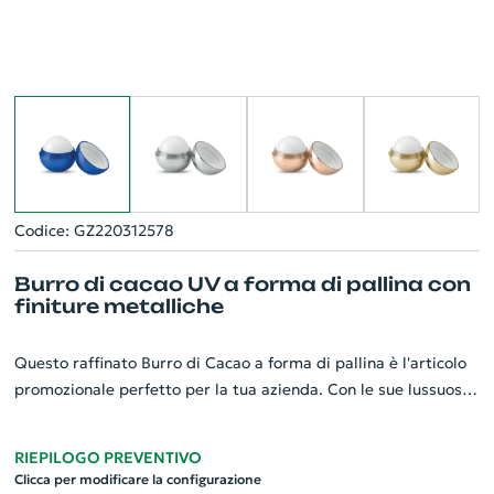
Codice: GZ220312578
Burro di cacao UV a forma di pallina con
finiture metalliche
Questo raffinato Burro di Cacao a forma di pallina è l'articolo
promozionale perfetto per la tua azienda. Con le sue lussuose
finiture metalliche UV, aggiunge un tocco di eleganza unico a
questo gadget personalizzato. Dermatologicamente testato,
RIEPILOGO PREVENTIVO
garantisce un'idratazione profonda e duratura per le labbra,
Clicca per modificare la configurazione