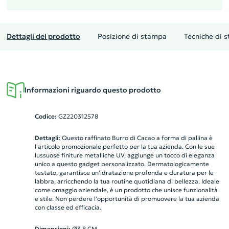
Dettagli del prodotto
Posizione di stampa
Tecniche di 
Informazioni riguardo questo prodotto
Codice:
GZ220312578
Dettagli:
Questo raffinato Burro di Cacao a forma di pallina è
l'articolo promozionale perfetto per la tua azienda. Con le sue
lussuose finiture metalliche UV, aggiunge un tocco di eleganza
unico a questo gadget personalizzato. Dermatologicamente
testato, garantisce un'idratazione profonda e duratura per le
labbra, arricchendo la tua routine quotidiana di bellezza. Ideale
come omaggio aziendale, è un prodotto che unisce funzionalità
e stile. Non perdere l'opportunità di promuovere la tua azienda
con classe ed efficacia.
Dimensioni:
Ø3,8 CM