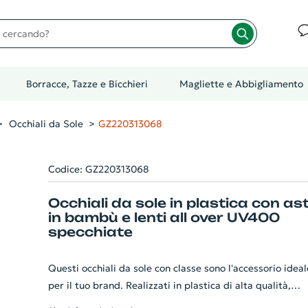
cando?
Borracce, Tazze e Bicchieri
Magliette e Abbigliamento
Occhiali da Sole
GZ220313068
Codice: GZ220313068
Occhiali da sole in plastica con as
in bambù e lenti all over UV400
specchiate
Questi occhiali da sole con classe sono l'accessorio ideal
per il tuo brand. Realizzati in plastica di alta qualità,
presentano un tocco ecologico grazie alle aste in bambù