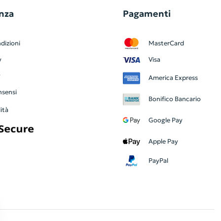
nza
Pagamenti
dizioni
MasterCard
y
Visa
y
America Express
nsensi
Bonifico Bancario
ità
Google Pay
Apple Pay
PayPal