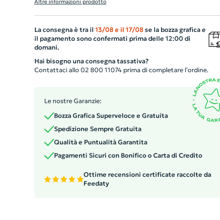
Altre informazioni prodotto
naturale. Le lenti specchiate all over UV400 offrono una
protezione ottimale dai raggi solari, garantendo allo
La consegna è tra il
13/08
e il
17/08
se la bozza grafica e
stesso tempo un look alla moda. Il bambù, materiale
il pagamento sono confermati prima delle 12:00 di
naturale, può presentare leggere variazioni di colore,
domani.
dimensione e stampa, donando unicità ad ogni pezzo.
Hai bisogno una consegna tassativa?
Affidabilità e stile per il tuo brand con la nostra scelta d
Contattaci allo 02 800 11074 prima di completare l’ordine.
gadget aziendali.
Le nostre Garanzie:
Bozza Grafica Superveloce e Gratuita
Spedizione Sempre Gratuita
Qualità e Puntualità Garantita
Pagamenti Sicuri con Bonifico o Carta di Credito
Ottime recensioni certificate raccolte da
Feedaty