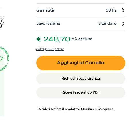
Quantità
50 Pz
Lavorazione
Standard
€ 248,70
IVA esclusa
i
dettagli sul prezzo
Aggiungi al Carrello
Richiedi Bozza Grafica
Ricevi Preventivo PDF
Desideri testare il prodotto?
Ordina un Campione