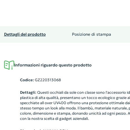
Dettagli del prodotto
Posizione di stampa
Informazioni riguardo questo prodotto
Codice:
GZ220313068
Dettagli:
Questi occhiali da sole con classe sono l'accessorio ide
plastica di alta qualità, presentano un tocco ecologico grazie al
specchiate all over UV400 offrono una protezione ottimale dai 
stesso tempo un look alla moda. Il bambù, materiale naturale, p
colore, dimensione e stampa, donando unicità ad ogni pezzo. Affi
con la nostra scelta di gadget aziendali.