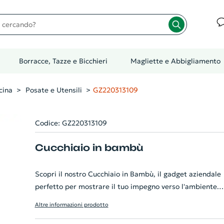
cando?
Borracce, Tazze e Bicchieri
Magliette e Abbigliamento
cina
Posate e Utensili
GZ220313109
Codice: GZ220313109
Cucchiaio in bambù
Scopri il nostro Cucchiaio in Bambù, il gadget aziendale
perfetto per mostrare il tuo impegno verso l'ambiente.
Realizzato con bambù naturale, un materiale sostenibile
Altre informazioni prodotto
che può presentare lievi variazioni di colore e dimension