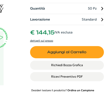
to,
a
Quantità
50 Pz
Lavorazione
Standard
€ 144,15
IVA esclusa
dettagli sul prezzo
Aggiungi al Carrello
Richiedi Bozza Grafica
Ricevi Preventivo PDF
Desideri testare il prodotto?
Ordina un Campione