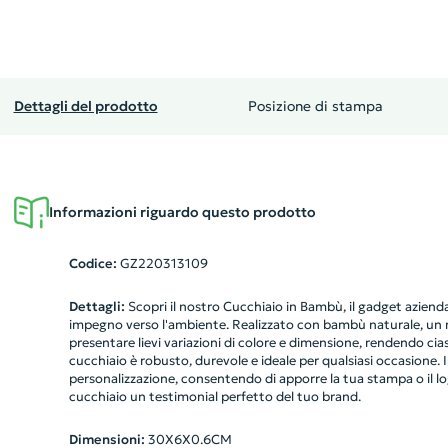
Dettagli del prodotto
Posizione di stampa
Informazioni riguardo questo prodotto
Codice:
GZ220313109
Dettagli:
Scopri il nostro Cucchiaio in Bambù, il gadget azienda
impegno verso l'ambiente. Realizzato con bambù naturale, un m
presentare lievi variazioni di colore e dimensione, rendendo c
cucchiaio è robusto, durevole e ideale per qualsiasi occasione. Ino
personalizzazione, consentendo di apporre la tua stampa o il l
cucchiaio un testimonial perfetto del tuo brand.
Dimensioni:
30X6X0.6CM