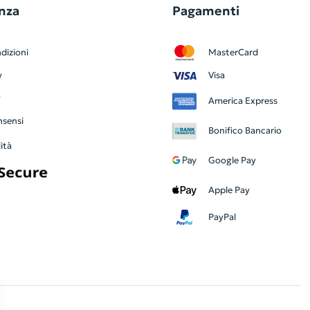
nza
Pagamenti
dizioni
MasterCard
y
Visa
y
America Express
nsensi
Bonifico Bancario
ità
Google Pay
Apple Pay
PayPal