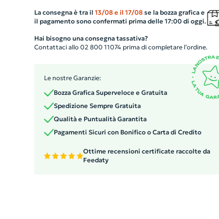
rendendo ciascun pezzo unico. Questo cucchiaio è robus
durevole e ideale per qualsiasi occasione. Inoltre, offre l
La consegna è tra il
13/08
e il
17/08
se la bozza grafica e
il pagamento sono confermati prima delle 17:00 di oggi.
possibilità di personalizzazione, consentendo di apporre
la tua stampa o il logo dell'azienda, rendendo ogni
Hai bisogno una consegna tassativa?
Contattaci allo 02 800 11074 prima di completare l’ordine.
cucchiaio un testimonial perfetto del tuo brand.
Le nostre Garanzie:
Bozza Grafica Superveloce e Gratuita
Spedizione Sempre Gratuita
Qualità e Puntualità Garantita
Pagamenti Sicuri con Bonifico o Carta di Credito
Ottime recensioni certificate raccolte da
Feedaty