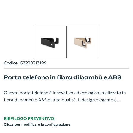
Codice: GZ220313199
Porta telefono in fibra di bambù e ABS
Questo porta telefono è innovativo ed ecologico, realizzato in
fibra di bambù e ABS di alta qualità. Il design elegante e
sofisticato lo rende perfetto per ogni scrivania e lo
contraddistingue dal resto. Il supporto in fibra di bambù offre
RIEPILOGO PREVENTIVO
robustezza e durata, mentre il materiale ABS assicura una
Clicca per modificare la configurazione
resistenza superiore. Questo gadget personalizzato è l'ideale