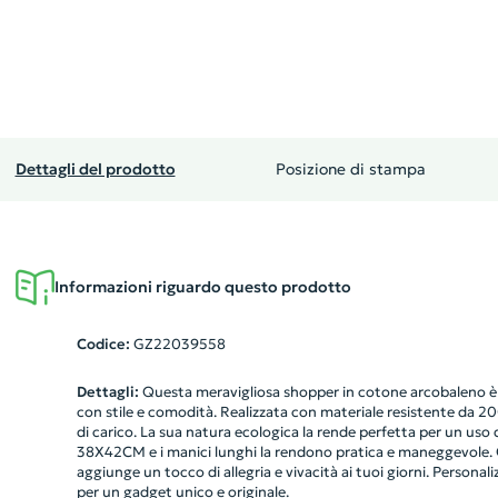
Dettagli del prodotto
Posizione di stampa
Informazioni riguardo questo prodotto
Codice:
GZ22039558
Dettagli:
Questa meravigliosa shopper in cotone arcobaleno è l'
con stile e comodità. Realizzata con materiale resistente da 20
di carico. La sua natura ecologica la rende perfetta per un uso 
38X42CM e i manici lunghi la rendono pratica e maneggevole. G
aggiunge un tocco di allegria e vivacità ai tuoi giorni. Personaliz
per un gadget unico e originale.