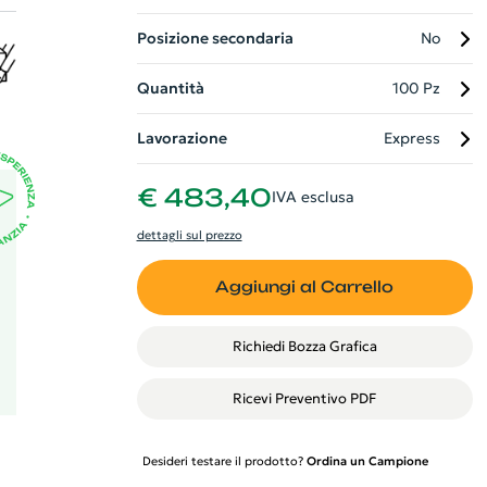
Posizione secondaria
No
ge
Quantità
100 Pz
la
Lavorazione
Express
€ 483,40
IVA esclusa
dettagli sul prezzo
Aggiungi al Carrello
Richiedi Bozza Grafica
Ricevi Preventivo PDF
Desideri testare il prodotto?
Ordina un Campione