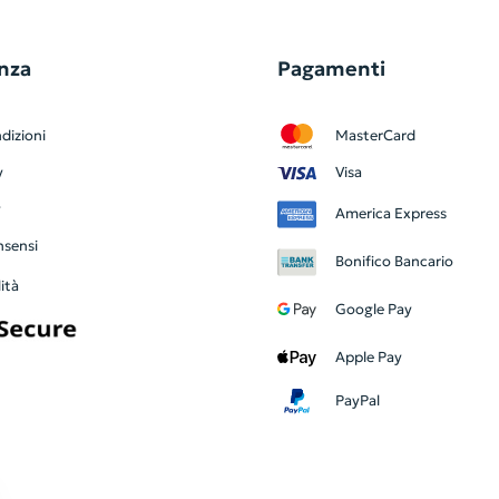
nza
Pagamenti
dizioni
MasterCard
y
Visa
y
America Express
nsensi
Bonifico Bancario
ità
Google Pay
Apple Pay
PayPal