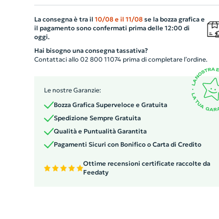
rende perfetta per un uso quotidiano. Le sue dimensioni
La consegna è tra il
10/08
e il
11/08
se la bozza grafica e
di 38X42CM e i manici lunghi la rendono pratica e
il pagamento sono confermati prima delle 12:00 di
maneggevole. Grazie al design color arcobaleno, aggiun
oggi.
un tocco di allegria e vivacità ai tuoi giorni. Personalizza
Hai bisogno una consegna tassativa?
con il logo della tua azienda, per un gadget unico e
Contattaci allo 02 800 11074 prima di completare l’ordine.
originale.
Le nostre Garanzie:
Bozza Grafica Superveloce e Gratuita
Spedizione Sempre Gratuita
Qualità e Puntualità Garantita
Pagamenti Sicuri con Bonifico o Carta di Credito
Ottime recensioni certificate raccolte da
Feedaty