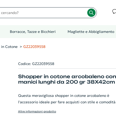
cando?
Borracce, Tazze e Bicchieri
Magliette e Abbigliamento
 in Cotone
GZ22039558
Codice: GZ22039558
Shopper in cotone arcobaleno co
manici lunghi da 200 gr 38X42cm
Questa meravigliosa shopper in cotone arcobaleno è
l'accessorio ideale per fare acquisti con stile e comodità
Realizzata con materiale resistente da 200 gr, garantisc
Altre informazioni prodotto
durata e capacità di carico. La sua natura ecologica la