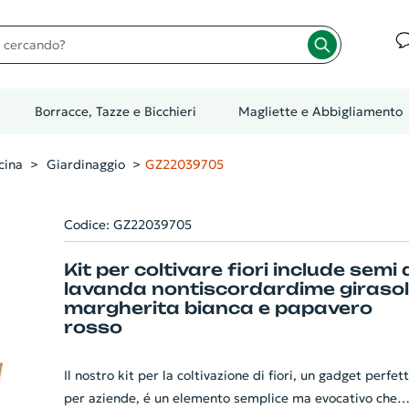
cando?
Borracce, Tazze e Bicchieri
Magliette e Abbigliamento
cina
Giardinaggio
GZ22039705
Codice: GZ22039705
Kit per coltivare fiori include semi 
lavanda nontiscordardime giraso
margherita bianca e papavero
rosso
Il nostro kit per la coltivazione di fiori, un gadget perfet
per aziende, é un elemento semplice ma evocativo che