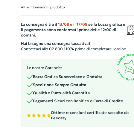
farà sì che i tuoi clienti pensino alla tua azienda mentre
Altre informazioni prodotto
coltivano bellissimi fiori nel comfort della loro casa o
ufficio. Il kit include semi di lavanda, nontiscordardime,
La consegna è tra il
13/08
e il
17/08
se la bozza grafica e
girasole, margherita bianca e papavero rosso.
il pagamento sono confermati prima delle 12:00 di
Un'esperienza di coltivazione facile e piacevole,
domani.
confezionata in un elegante packaging. Prodotti in EU,
Hai bisogno una consegna tassativa?
sono il regalo pubblicitario ideale per rispettare la natu
Contattaci allo 02 800 11074 prima di completare l’ordine.
e promuovere la tua attività in modo ecologico.
Le nostre Garanzie:
Bozza Grafica Superveloce e Gratuita
Spedizione Sempre Gratuita
Qualità e Puntualità Garantita
Pagamenti Sicuri con Bonifico o Carta di Credito
Ottime recensioni certificate raccolte da
Feedaty