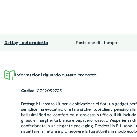
Dettagli del prodotto
Posizione di stampa
Informazioni riguardo questo prodotto
Codice:
GZ22039705
Dettagli:
Il nostro kit per la coltivazione di fiori, un gadget p
semplice ma evocativo che farà sì che i tuoi clienti pensino all
bellissimi fiori nel comfort della loro casa o ufficio. Il kit incl
girasole, margherita bianca e papavero rosso. Un'esperienza di c
confezionata in un elegante packaging. Prodotti in EU, sono il r
rispettare la natura e promuovere la tua attività in modo ecolo