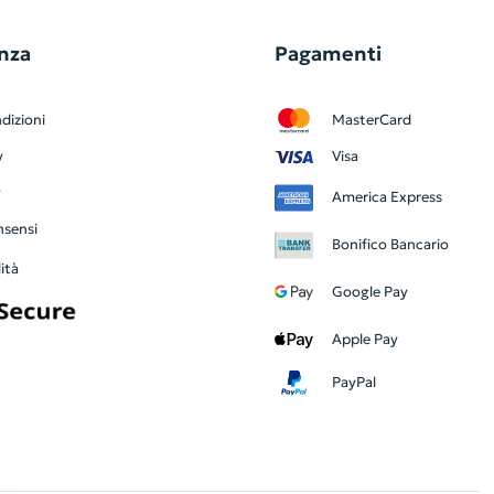
nza
Pagamenti
dizioni
MasterCard
y
Visa
y
America Express
nsensi
Bonifico Bancario
ità
Google Pay
Apple Pay
PayPal