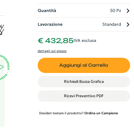
Quantità
50 Pz
Lavorazione
Standard
€ 432,85
IVA esclusa
ra
dettagli sul prezzo
Aggiungi al Carrello
Richiedi Bozza Grafica
Ricevi Preventivo PDF
Desideri testare il prodotto?
Ordina un Campione