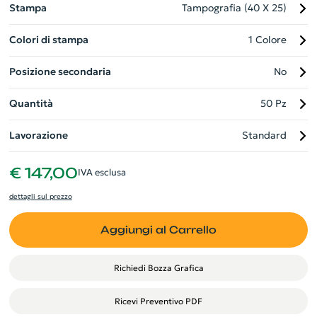
Stampa
Tampografia (40 X 25)
Colori di stampa
1 Colore
Posizione secondaria
No
Quantità
50 Pz
Lavorazione
Standard
€ 147,00
IVA esclusa
dettagli sul prezzo
Aggiungi al Carrello
Richiedi Bozza Grafica
Ricevi Preventivo PDF