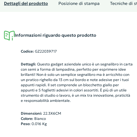
Dettagli del prodotto
Posizione di stampa
Tecniche di 
Informazioni riguardo questo prodotto
Codice:
GZ22039717
Dettagli:
Questo gadget aziendale unico è un segnalibro in carta
con semi a forma di lampadina, perfetto per esprimere idee
brillanti! Non è solo un semplice segnalibro ma è arricchito con
un pratico righello da 13 cm sul bordo e note adesive per i tuoi
appunti rapidi. Il set comprende un blocchetto giallo per
appunti e 5 foglietti adesivi in colori assortiti. È più di un utile
strumento di studio o lavoro, è un mix tra innovatione, praticità
e responsabilità ambientale.
Dimensioni:
22.3X6CM
Colore:
Bianco
Peso:
0.016
Kg