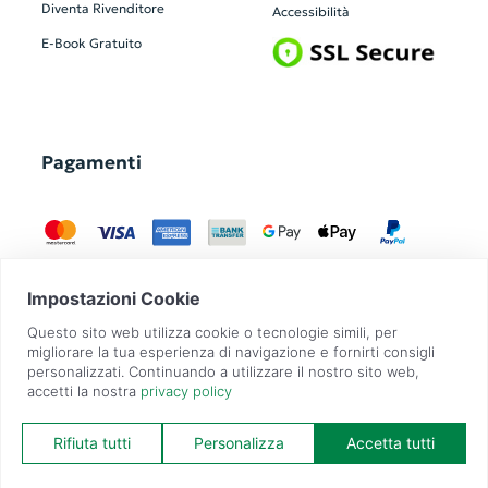
Diventa Rivenditore
Accessibilità
E-Book Gratuito
Pagamenti
GadgetZilla è un Brand di
Overbi S.r.l.
| realizzato con
Contit
| © 2026 Tutti
i diritti riservati | P.IVA: 09351560967