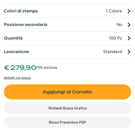
Colori di stampa
1 Colore
Posizione secondaria
No
Quantità
100 Pz
Lavorazione
Standard
€ 279,90
IVA esclusa
dettagli sul prezzo
Aggiungi al Carrello
Richiedi Bozza Grafica
Ricevi Preventivo PDF