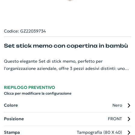
Codice: GZ22039734
Set stick memo con copertina in bambù
Questo elegante Set di stick memo, perfetto per
l'organizzazione aziendale, offre 3 pezzi adesivi distinti: uno
block notes giallo grande, uno medio e cinque segnapagina
multicolori. Un tocco distintivo è la copertina di bambù
RIEPILOGO PREVENTIVO
ecologica, che vanta un design raffinato e sostenibile. Distingui
Clicca per modificare la configurazione
la tua azienda con questo sofisticato gadget personalizzato,
ideale per appunti rapidi, segnalibri o promemoria. Un
Colore
Nero
accessorio funzionale e di stile per l'ufficio moderno.
Posizione
FRONT
Stampa
Tampografia (80 X 40)