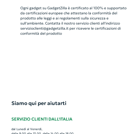
Ogni gadget su GadgetZilla è certificato al 100% e supportato
da certificazioni europee che attestano la conformità del
prodotto alle leggi e ai regolamenti sulla sicurezza e
sull'ambiente. Contatta il nostro servizio clienti all’indirizzo
servizioclienti@gadgetzilla.it
per ricevere le certificazioni di
conformità del prodotto
Siamo qui per aiutarti
SERVIZIO CLIENTI DALL'ITALIA
dal Lunedì al Venerdì,
dalle 9.00 alle 13.00, dalle 14.00 alle 18.00