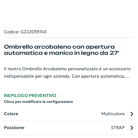
Codice: GZ22039745
Ombrello arcobaleno con apertura
automatica e manico in legno da 27'
Il nostro Ombrello Arcobaleno personalizzato è un accessorio
indispensabile per ogni azienda. Con apertura automatica,
manico in legno di alta qualità e robuste costole in fibra di
vetro, è progettato per durare. Questo ombrello, ampio 27
RIEPILOGO PREVENTIVO
pollici e dotato di 16 vivaci pannelli colorati, è realizzato con
Clicca per modificare la configurazione
resistente tessuto Pongee 190T. Le punte in metallo placcato
nero aggiungono un tocco di eleganza. Il suo design arcobaleno
Colore
Multicolore
vivido sicuramente farà risaltare la vostra marca anche nei
Posizione
STRAP
giorni di pioggia!