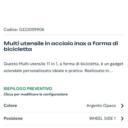
Codice: GZ22039906
Multi utensile in acciaio inox a forma di
bicicletta
Questo Multi-utensile 11 in 1, a forma di bicicletta, è un gadget
aziendale personalizzato ideale e pratico. Realizzato in
robusto acciaio inox, riproduce fedelmente la forma di una
bicicletta. Dotato di numerose utilità tra cui un apribottiglie,
RIEPILOGO PREVENTIVO
un coltello affilato, un righello di precisione e un cacciavite a
Clicca per modificare la configurazione
croce, è un attrezzo polifunzionale adatto per ogni necessità.
Non solo funzionale, ma anche un'opzione di regalo aziendale
Colore
Argento Opaco
unica e sofisticata.
Posizione
WHEEL SIDE 1