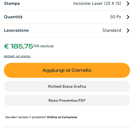
Stampa
Incisione Laser (25 X 15)
Quantità
50 Pz
Lavorazione
Standard
€ 185,75
IVA esclusa
dettagli sul prezzo
Aggiungi al Carrello
Richiedi Bozza Grafica
Ricevi Preventivo PDF
Desideri testare il prodotto?
Ordina un Campione