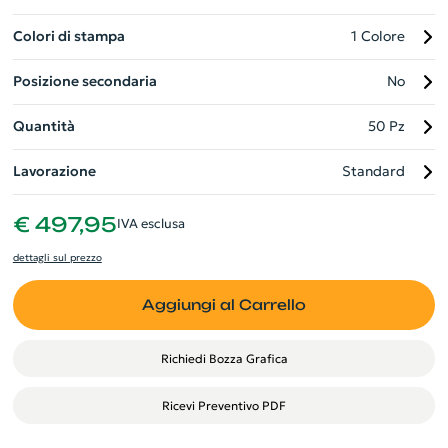
Colori di stampa
1 Colore
Posizione secondaria
No
Quantità
50 Pz
Lavorazione
Standard
€ 497,95
IVA esclusa
dettagli sul prezzo
Aggiungi al Carrello
Richiedi Bozza Grafica
Ricevi Preventivo PDF