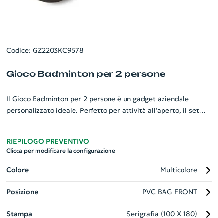
Codice: GZ2203KC9578
Gioco Badminton per 2 persone
Il Gioco Badminton per 2 persone è un gadget aziendale
personalizzato ideale. Perfetto per attività all'aperto, il set
comprende due racchette e volani, confezionati in una pratica
custodia di plastica resistente. Il gioco favorisce l'interazione e
RIEPILOGO PREVENTIVO
la competizione divertente e sana. Ideale come omaggio per
Clicca per modificare la configurazione
eventi aziendali o reward per i dipendenti. Dimensioni
compatte ed è facile da trasportare. Aggiungi la tua logo
Colore
Multicolore
aziendale per aumentare la visibilità del tuo brand. Regala
Posizione
PVC BAG FRONT
momenti di svago a clienti e collaboratori!
Stampa
Serigrafia (100 X 180)