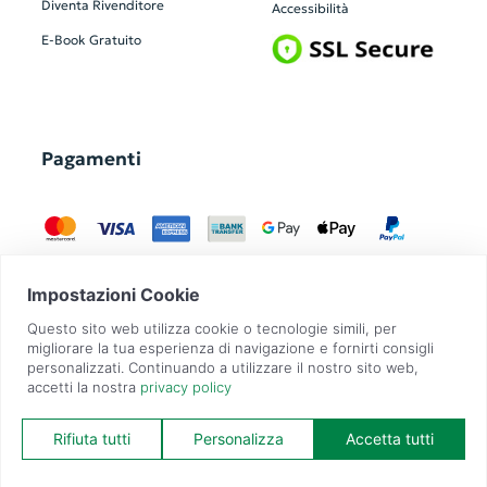
Diventa Rivenditore
Accessibilità
E-Book Gratuito
Pagamenti
GadgetZilla è un Brand di
Overbi S.r.l.
| realizzato con
Contit
| © 2026 Tutti
i diritti riservati | P.IVA: 09351560967