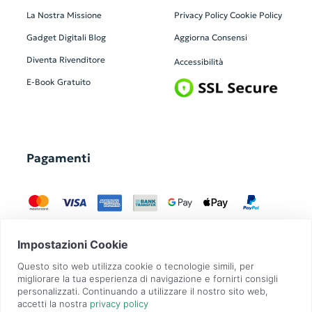
La Nostra Missione
Privacy Policy
Cookie Policy
Gadget Digitali
Blog
Aggiorna Consensi
Diventa Rivenditore
Accessibilità
E-Book Gratuito
Pagamenti
GadgetZilla è un Brand di
Overbi S.r.l.
| realizzato con
Contit
| © 2026 Tutti
i diritti riservati | P.IVA: 09351560967