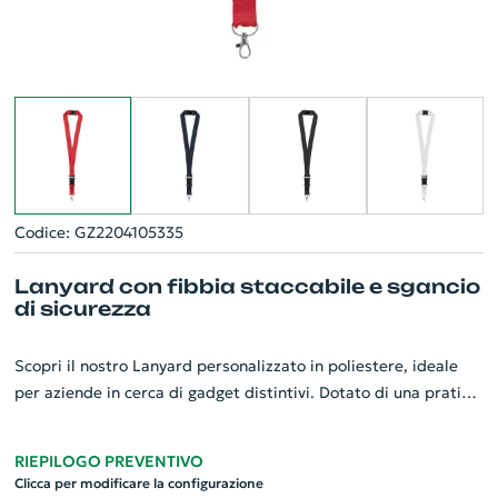
Codice: GZ2204105335
Lanyard con fibbia staccabile e sgancio
di sicurezza
Scopri il nostro Lanyard personalizzato in poliestere, ideale
per aziende in cerca di gadget distintivi. Dotato di una pratica
fibbia staccabile, questo lanyard offre comfort e funzionalità
in un unico prodotto. La presenza di uno sgancio di sicurezza a
RIEPILOGO PREVENTIVO
strappo assicura protezione, sganciandosi quando viene
Clicca per modificare la configurazione