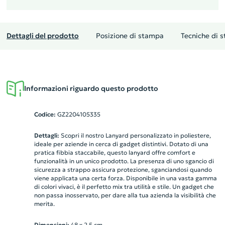
Dettagli del prodotto
Posizione di stampa
Tecniche di 
Informazioni riguardo questo prodotto
Codice:
GZ2204105335
Dettagli:
Scopri il nostro Lanyard personalizzato in poliestere,
ideale per aziende in cerca di gadget distintivi. Dotato di una
pratica fibbia staccabile, questo lanyard offre comfort e
funzionalità in un unico prodotto. La presenza di uno sgancio di
sicurezza a strappo assicura protezione, sganciandosi quando
viene applicata una certa forza. Disponibile in una vasta gamma
di colori vivaci, è il perfetto mix tra utilità e stile. Un gadget che
non passa inosservato, per dare alla tua azienda la visibilità che
merita.
Dimensioni:
48 x 2,5 cm