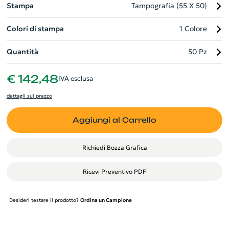
Stampa
Tampografia (55 X 50)
Colori di stampa
1 Colore
Quantità
50 Pz
€ 142,48
IVA esclusa
dettagli sul prezzo
Aggiungi al Carrello
Richiedi Bozza Grafica
Ricevi Preventivo PDF
Desideri testare il prodotto?
Ordina un Campione