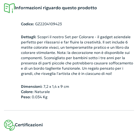
Informazioni riguardo questo prodotto
Codice:
GZ2204109423
Dettagli:
Scopri il nostro Set per Colorare - il gadget aziendale
perfetto per rilassarsi e far fluire la creatività. Il set include 6
matite colorate vivaci, un temperamatite pratico e un libro da
colorare stimolante. Nota: la decorazione non è disponibile sui
componenti. Sconsigliato per bambini sotto i tre anni per la
presenza di parti piccole che potrebbero causare soffocamento
e di un bordo tagliente funzionale. Un regalo pensato per i
grandi, che risveglia l'artista che è in ciascuno di noi!
Dimensioni:
7,2 x 1,4 x 9 cm
Colore:
Naturale
Peso:
0.034
Kg
Certificazioni