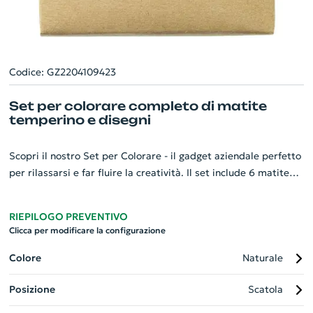
Codice: GZ2204109423
Set per colorare completo di matite
temperino e disegni
Scopri il nostro Set per Colorare - il gadget aziendale perfetto
per rilassarsi e far fluire la creatività. Il set include 6 matite
colorate vivaci, un temperamatite pratico e un libro da
colorare stimolante. Nota: la decorazione non è disponibile sui
RIEPILOGO PREVENTIVO
componenti. Sconsigliato per bambini sotto i tre anni per la
Clicca per modificare la configurazione
presenza di parti piccole che potrebbero causare
soffocamento e di un bordo tagliente funzionale. Un regalo
Colore
Naturale
pensato per i grandi, che risveglia l'artista che è in ciascuno di
Posizione
Scatola
noi!