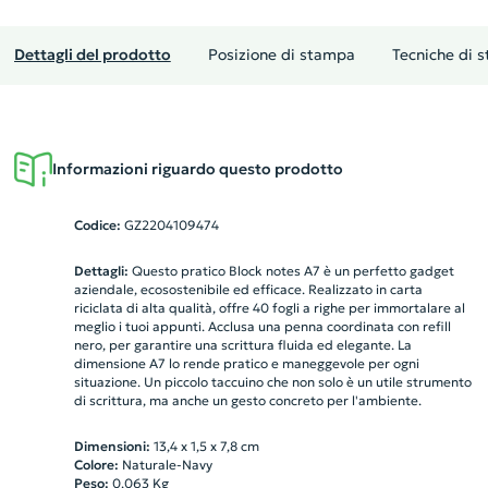
Dettagli del prodotto
Posizione di stampa
Tecniche di 
Informazioni riguardo questo prodotto
Codice:
GZ2204109474
Dettagli:
Questo pratico Block notes A7 è un perfetto gadget
aziendale, ecosostenibile ed efficace. Realizzato in carta
riciclata di alta qualità, offre 40 fogli a righe per immortalare al
meglio i tuoi appunti. Acclusa una penna coordinata con refill
nero, per garantire una scrittura fluida ed elegante. La
dimensione A7 lo rende pratico e maneggevole per ogni
situazione. Un piccolo taccuino che non solo è un utile strumento
di scrittura, ma anche un gesto concreto per l'ambiente.
Dimensioni:
13,4 x 1,5 x 7,8 cm
Colore:
Naturale-Navy
Peso:
0.063
Kg