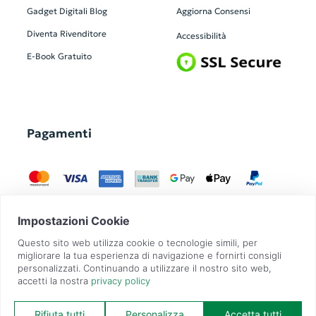
Gadget Digitali
Blog
Aggiorna Consensi
Diventa Rivenditore
Accessibilità
E-Book Gratuito
Pagamenti
GadgetZilla è un Brand di
Overbi S.r.l.
| realizzato con
Contit
| © 2026 Tutti
i diritti riservati | P.IVA: 09351560967