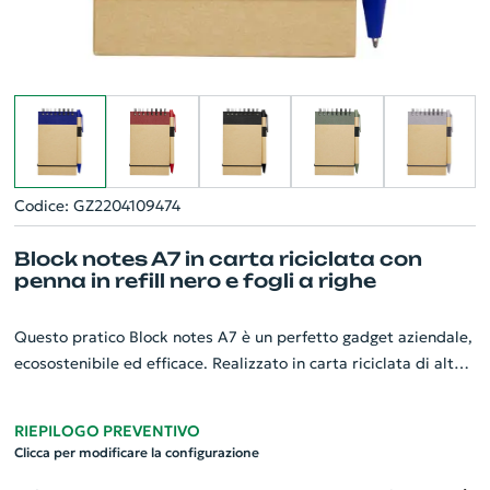
Codice: GZ2204109474
Block notes A7 in carta riciclata con
penna in refill nero e fogli a righe
Questo pratico Block notes A7 è un perfetto gadget aziendale,
ecosostenibile ed efficace. Realizzato in carta riciclata di alta
qualità, offre 40 fogli a righe per immortalare al meglio i tuoi
appunti. Acclusa una penna coordinata con refill nero, per
RIEPILOGO PREVENTIVO
garantire una scrittura fluida ed elegante. La dimensione A7 lo
Clicca per modificare la configurazione
rende pratico e maneggevole per ogni situazione. Un piccolo