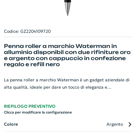
Codice: GZ2204109720
Penna roller a marchio Waterman in
alluminio disponibil con due rifiniture oro
e argento con cappuccio in confezione
regalo e refill nero
La penna roller a marchio Waterman è un gadget aziendale di
alta qualità, ideale per dare un tocco di eleganza e
professionalità. Realizzata in alluminio resistente, è
disponibile con rifiniture in oro e argento, rendendo ogni
RIEPILOGO PREVENTIVO
scrittura un'esperienza lussuosa. Comodamente tascabile,
Clicca per modificare la configurazione
risulta essere pratica e discreta al tempo stesso. La penna
viene fornita con un refill nero e racchiusa in una raffinata
Colore
Argento
confezione regalo Waterman, aumentando il suo valore