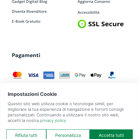
Gadget Digitali
Blog
Aggiorna Consensi
Diventa Rivenditore
Accessibilità
E-Book Gratuito
Pagamenti
GadgetZilla è un Brand di
Overbi S.r.l.
| realizzato con
Contit
| © 2026 Tutti
i diritti riservati | P.IVA: 09351560967