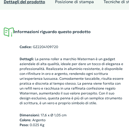
Dettagli del prodotto
Posizione di stampa
Tecniche di 
Informazioni riguardo questo prodotto
Codice:
GZ2204109720
Dettagli:
La penna roller a marchio Waterman è un gadget
aziendale di alta qualità, ideale per dare un tocco di eleganza e
professionalità. Realizzata in alluminio resistente, è disponibile
con rifiniture in oro e argento, rendendo ogni scrittura
un'esperienza lussuosa. Comodamente tascabile, risulta essere
pratica e discreta al tempo stesso. La penna viene fornita con
un refill nero e racchiusa in una raffinata confezione regalo
Waterman, aumentando il suo valore percepito. Con il suo
design esclusivo, questa penna è più di un semplice strumento
di scrittura, è un vero e proprio simbolo di stile.
Dimensioni:
17,6 x Ø 1,05 cm
Colore:
Argento
Peso:
0.025
Kg