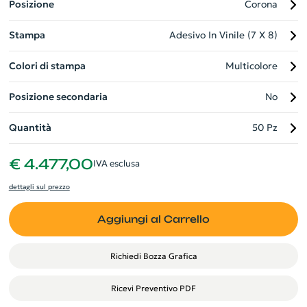
Posizione
Corona
percepito. Con il suo design esclusivo, questa penna è più di
un semplice strumento di scrittura, è un vero e proprio
Stampa
Adesivo In Vinile (7 X 8)
simbolo di stile.
Colori di stampa
Multicolore
Posizione secondaria
No
Quantità
50 Pz
€ 4.477,00
IVA esclusa
dettagli sul prezzo
Aggiungi al Carrello
Richiedi Bozza Grafica
Ricevi Preventivo PDF