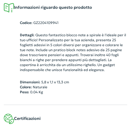
Informazioni riguardo questo prodotto
Codice:
GZ2204109941
Dettagli:
Questo fantastico blocco note a spirale è l'ideale per il
tuo ufficio! Personalizzato per la tua azienda, presenta 25
foglietti adesivi in 5 colori diversi per organizzare e colorare le
tue note. Include un pratico block notes adesivo da 25 pagine
dove trascrivere pensieri e appunti. Troverai inoltre 40 fogli
bianchi a righe per prendere appunti più dettagliati. La
copertina è arricchita da un utilissimo righello. Un gadget
indispensabile che unisce funzionalità ed eleganza.
Dimensioni:
5,8 x 1,1 x 13,3 cm
Colore:
Naturale
Peso:
0.04
Kg
Certificazioni