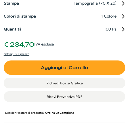
Stampa
Tampografia (70 X 20)
Colori di stampa
1 Colore
Quantità
100 Pz
€ 234,70
IVA esclusa
dettagli sul prezzo
Aggiungi al Carrello
Richiedi Bozza Grafica
Ricevi Preventivo PDF
Desideri testare il prodotto?
Ordina un Campione