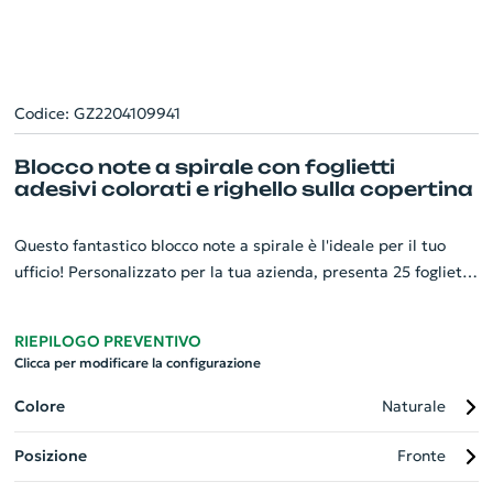
Codice: GZ2204109941
Blocco note a spirale con foglietti
adesivi colorati e righello sulla copertina
Questo fantastico blocco note a spirale è l'ideale per il tuo
ufficio! Personalizzato per la tua azienda, presenta 25 foglietti
adesivi in 5 colori diversi per organizzare e colorare le tue
note. Include un pratico block notes adesivo da 25 pagine dove
RIEPILOGO PREVENTIVO
trascrivere pensieri e appunti. Troverai inoltre 40 fogli bianchi
Clicca per modificare la configurazione
a righe per prendere appunti più dettagliati. La copertina è
arricchita da un utilissimo righello. Un gadget indispensabile
Colore
Naturale
che unisce funzionalità ed eleganza.
Posizione
Fronte