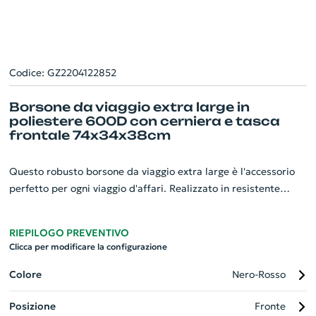
Codice: GZ2204122852
Borsone da viaggio extra large in
poliestere 600D con cerniera e tasca
frontale 74x34x38cm
Questo robusto borsone da viaggio extra large è l'accessorio
perfetto per ogni viaggio d'affari. Realizzato in resistente
poliestere 600D, vanta un generoso scomparto principale con
cerniera e una pratica tasca frontale con cerniera per riporre
RIEPILOGO PREVENTIVO
piccoli oggetti essenziali. Dimensioni generose di 74x34x38cm,
Clicca per modificare la configurazione
offre ampio spazio per il vostro abbigliamento, scarpe e
accessori. Personalizzabile con il logo della vostra azienda, è
Colore
Nero-Rosso
un fantastico gadget che fa una grande impressione ovunque
Posizione
Fronte
vada.