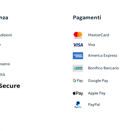
nza
Pagamenti
dizioni
MasterCard
y
Visa
y
America Express
nsensi
Bonifico Bancario
ità
Google Pay
Apple Pay
PayPal