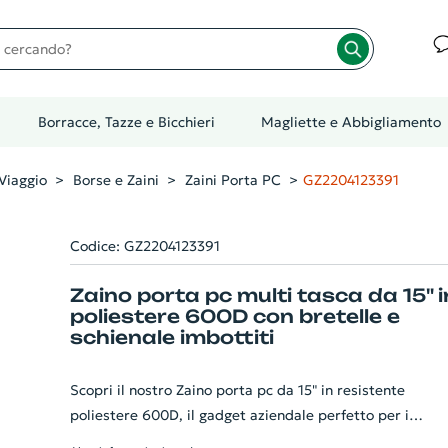
cando?
Borracce, Tazze e Bicchieri
Magliette e Abbigliamento
Viaggio
Borse e Zaini
Zaini Porta PC
GZ2204123391
Codice: GZ2204123391
Zaino porta pc multi tasca da 15" i
poliestere 600D con bretelle e
schienale imbottiti
Scopri il nostro Zaino porta pc da 15" in resistente
poliestere 600D, il gadget aziendale perfetto per i
professionisti sempre in movimento. Dotato di un ampio