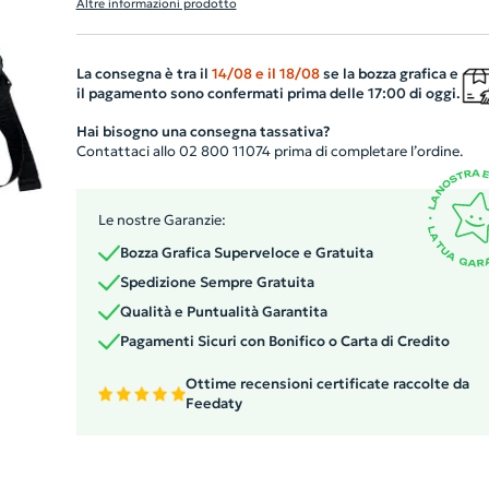
Altre informazioni prodotto
scomparto principale con doppia zip e una tasca
portacomputer imbottita, è ideale per custodire con
sicurezza la maggior parte dei portatili da 15". Dotato di
La consegna è tra il
14/08
e il
18/08
se la bozza grafica e
il pagamento sono confermati prima delle 17:00 di oggi.
quattro tasche aggiuntive con zip per riporre tutti i tuoi
accessori tecnologici e due scomparti separatamente co
Hai bisogno una consegna tassativa?
Contattaci allo 02 800 11074 prima di completare l’ordine.
zip per cavi e caricatori. Possiede inoltre una tasca
frontale spaziosa e una tasca superiore di facile accesso
Per una comodità imbattibile, lo zaino ha bretelle
Le nostre Garanzie:
imbottite regolabili e uno schienale confortevole. La
Bozza Grafica Superveloce e Gratuita
maniglia superiore ne facilita il trasporto.
Spedizione Sempre Gratuita
Qualità e Puntualità Garantita
Pagamenti Sicuri con Bonifico o Carta di Credito
Ottime recensioni certificate raccolte da
Feedaty