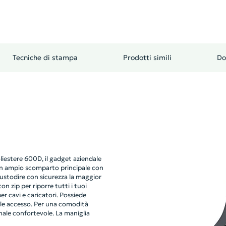
Tecniche di stampa
Prodotti simili
Do
oliestere 600D, il gadget aziendale
un ampio scomparto principale con
ustodire con sicurezza la maggior
n zip per riporre tutti i tuoi
r cavi e caricatori. Possiede
cile accesso. Per una comodità
enale confortevole. La maniglia