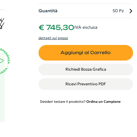
Quantità
50 Pz
€ 745,30
IVA esclusa
n
dettagli sul prezzo
.
Aggiungi al Carrello
Richiedi Bozza Grafica
Ricevi Preventivo PDF
Desideri testare il prodotto?
Ordina un Campione