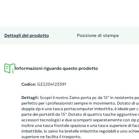
Dettagli del prodotto
Posizione di stampa
Informazioni riguardo questo prodotto
Codice:
GZ2204123391
Dettagli:
Scopri il nostro Zaino porta pc da 15" in resistente p
perfetto per i professionisti sempre in movimento. Dotato di 
doppia zip e una tasca portacomputer imbottita, è ideale per c
parte dei portatili da 15". Dotato di quattro tasche aggiuntive co
accessori tecnologici e due scomparti separatamente con zip pe
inoltre una tasca frontale spaziosa e una tasca superiore di fa
imbattibile, lo zaino ha bretelle imbottite regolabili e uno schi
superiore ne facilita il trasporto.