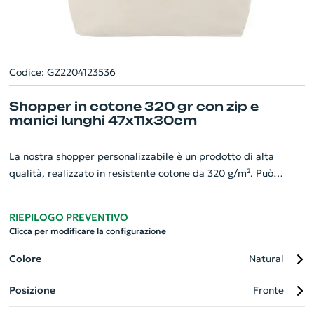
Codice: GZ2204123536
Shopper in cotone 320 gr con zip e
manici lunghi 47x11x30cm
La nostra shopper personalizzabile è un prodotto di alta
qualità, realizzato in resistente cotone da 320 g/m². Può
trasportare oggetti pesanti grazie alla sua struttura forte e
duratura. Si caratterizza per la presenza di una pratica
RIEPILOGO PREVENTIVO
cerniera che la sigilla perfettamente, preservando il contenuto
Clicca per modificare la configurazione
da urti e deterioramenti. Munita di manici lunghi da 31,5 cm, è
comoda da trasportare a mano o a spalla. Il design
Colore
Natural
minimalista ma elegante la rende adatta a ogni occasione.
Posizione
Fronte
Dimensioni: 47x11x30 cm. Perfetta per promuovere la tua
azienda!