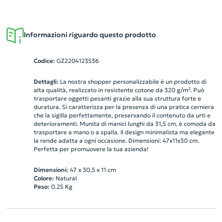
Informazioni riguardo questo prodotto
Codice:
GZ2204123536
Dettagli:
La nostra shopper personalizzabile è un prodotto di
alta qualità, realizzato in resistente cotone da 320 g/m². Può
trasportare oggetti pesanti grazie alla sua struttura forte e
duratura. Si caratterizza per la presenza di una pratica cerniera
che la sigilla perfettamente, preservando il contenuto da urti e
deterioramenti. Munita di manici lunghi da 31,5 cm, è comoda da
trasportare a mano o a spalla. Il design minimalista ma elegante
la rende adatta a ogni occasione. Dimensioni: 47x11x30 cm.
Perfetta per promuovere la tua azienda!
Dimensioni:
47 x 30,5 x 11 cm
Colore:
Natural
Peso:
0.25
Kg