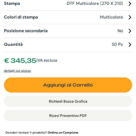
Stampa
DTF Multicolore (270 X 210)
Colori di stampa
Multicolore
Posizione secondaria
No
Quantità
50 Pz
€ 345,35
IVA esclusa
dettagli sul prezzo
Aggiungi al Carrello
Richiedi Bozza Grafica
Ricevi Preventivo PDF
Desideri testare il prodotto?
Ordina un Campione