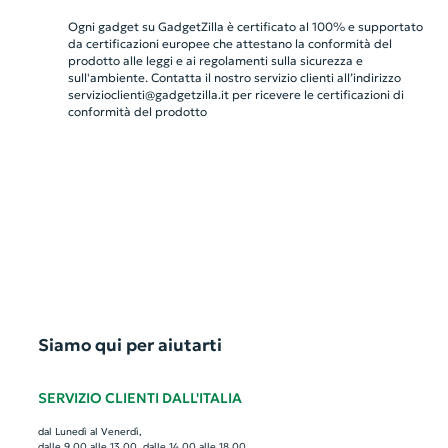
Ogni gadget su GadgetZilla è certificato al 100% e supportato
da certificazioni europee che attestano la conformità del
prodotto alle leggi e ai regolamenti sulla sicurezza e
sull'ambiente. Contatta il nostro servizio clienti all’indirizzo
servizioclienti@gadgetzilla.it
per ricevere le certificazioni di
conformità del prodotto
Siamo qui per aiutarti
SERVIZIO CLIENTI DALL'ITALIA
dal Lunedì al Venerdì,
dalle 9.00 alle 13.00, dalle 14.00 alle 18.00