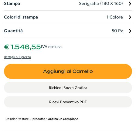
Stampa
Serigrafia (180 X 160)
Colori di stampa
1 Colore
Quantità
50 Pz
€ 1.546,55
IVA esclusa
dettagli sul prezzo
Aggiungi al Carrello
Richiedi Bozza Grafica
Ricevi Preventivo PDF
Desideri testare il prodotto?
Ordina un Campione