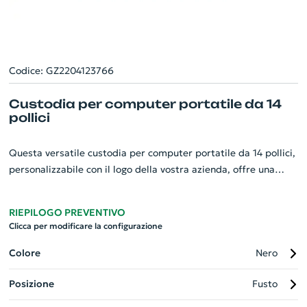
Codice: GZ2204123766
Custodia per computer portatile da 14
pollici
Questa versatile custodia per computer portatile da 14 pollici,
personalizzabile con il logo della vostra azienda, offre una
protezione impeccabile grazie ai suoi 6 mm di memory foam
densa ed alla sua fodera interna ultra morbida che assicura un
RIEPILOGO PREVENTIVO
ulteriore strato protettivo. La patch riflettente sul pannello
Clicca per modificare la configurazione
anteriore aumenta la visibilità e la sicurezza del tuo
dispositivo. Perfetta per tutti i professionisti alla ricerca di
Colore
Nero
funzionalità ed eleganza in un unico prodotto. Ideale per l'uso
Posizione
Fusto
quotidiano o viaggi d'affari.