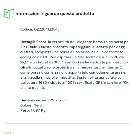
Informazioni riguardo questo prodotto
Codice:
GZ2204123845
Dettagli:
Scopri la versatilità dell'elegante Borsa zaino porta pc
2in1 Thule. Questo prodotto impareggiabile, adatto per viaggi
d'affari, compatta una borsa e uno zaino in un unico formato
ecologico da 17L. Può ospitare un MacBook® da 16", un PC da
15,6" e un tablet da 10,5", avendo tasche dedicate per ciascuno.
Gli altri oggetti sono protetti da numerose tasche interne. O
come borsa o come zaino, trasportatelo comodamente grazie
alla tracolla rimovibile imbottita. Sostenibilità assicurata con il
poliestere 1680 riciclato al 100% certificato GRS e cerniere YKK
di alta qualità.
Dimensioni:
44 x 29 x 17 cm
Colore:
Nero
Peso:
1.097
Kg