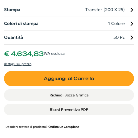
certificato GRS e cerniere YKK di alta qualità.
Stampa
Transfer (200 X 25)
Colori di stampa
1 Colore
Quantità
50 Pz
€ 4.634,83
IVA esclusa
dettagli sul prezzo
Aggiungi al Carrello
Richiedi Bozza Grafica
Ricevi Preventivo PDF
Desideri testare il prodotto?
Ordina un Campione