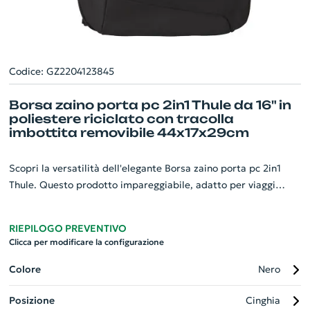
Codice: GZ2204123845
Borsa zaino porta pc 2in1 Thule da 16" in
poliestere riciclato con tracolla
imbottita removibile 44x17x29cm
Scopri la versatilità dell'elegante Borsa zaino porta pc 2in1
Thule. Questo prodotto impareggiabile, adatto per viaggi
d'affari, compatta una borsa e uno zaino in un unico formato
ecologico da 17L. Può ospitare un MacBook® da 16", un PC da
RIEPILOGO PREVENTIVO
15,6" e un tablet da 10,5", avendo tasche dedicate per
Clicca per modificare la configurazione
ciascuno. Gli altri oggetti sono protetti da numerose tasche
interne. O come borsa o come zaino, trasportatelo
Colore
Nero
comodamente grazie alla tracolla rimovibile imbottita.
Posizione
Cinghia
Sostenibilità assicurata con il poliestere 1680 riciclato al 100%