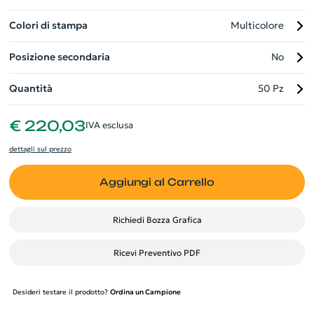
Colori di stampa
Multicolore
Posizione secondaria
No
Quantità
50 Pz
€ 220,03
IVA esclusa
dettagli sul prezzo
Aggiungi al Carrello
Richiedi Bozza Grafica
Ricevi Preventivo PDF
Desideri testare il prodotto?
Ordina un Campione