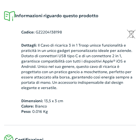
Informazioni riguardo questo prodotto
Codice:
GZ2204138198
Dettagli:
Il Cavo di ricarica 3 in 1 Troop unisce funzionalità e
praticità in un unico gadget personalizzato ideale per aziende.
Dotato di connettori USB tipo C e di un connettore 2 in 1,
garantisce compatibilità con tutti i dispositivi Apple® iOS e
Android. Unico nel suo genere, questo cavo di ricarica è
progettato con un pratico gancio a moschettone, perfetto per
essere attaccato alla borsa, garantendo così energia sempre a
portata di mano. Un accessorio indispensabile dal design
elegante e versatile.
Dimensioni:
13,5 x 3 cm
Colore:
Bianco
Peso:
0.016
Kg
Certificazioni