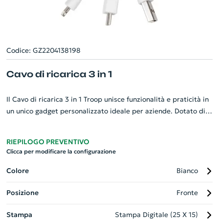
Codice: GZ2204138198
Cavo di ricarica 3 in 1
Il Cavo di ricarica 3 in 1 Troop unisce funzionalità e praticità in
un unico gadget personalizzato ideale per aziende. Dotato di
connettori USB tipo C e di un connettore 2 in 1, garantisce
compatibilità con tutti i dispositivi Apple® iOS e Android.
RIEPILOGO PREVENTIVO
Unico nel suo genere, questo cavo di ricarica è progettato con
Clicca per modificare la configurazione
un pratico gancio a moschettone, perfetto per essere
attaccato alla borsa, garantendo così energia sempre a
Colore
Bianco
portata di mano. Un accessorio indispensabile dal design
Posizione
Fronte
elegante e versatile.
Stampa
Stampa Digitale (25 X 15)